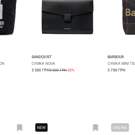
SANDQVIST
BARBOUR
20X13X1,5СМ
ION
СУМКА NOVA
СУМКА MINI TE
3 500 ГРН
5 000 ГРН
-30%
3 700 ГРН