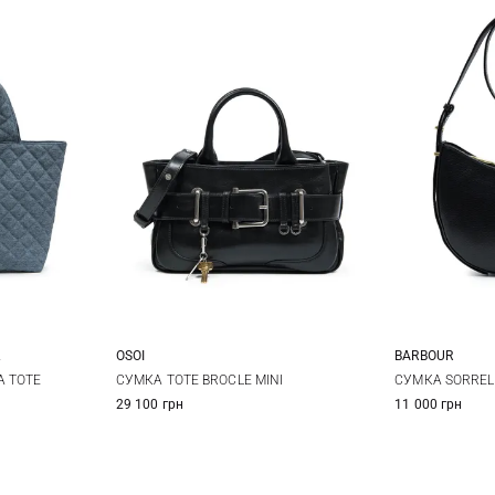
OSOI
BARBOUR
One Size
A TOTE
СУМКА TOTE BROCLE MINI
СУМКА SORREL 
29 100 грн
11 000 грн