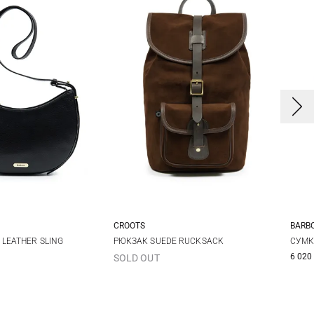
CROOTS
BARB
One Size
One Size
LEATHER SLING
РЮКЗАК SUEDE RUCKSACK
СУМК
6 020
SOLD OUT