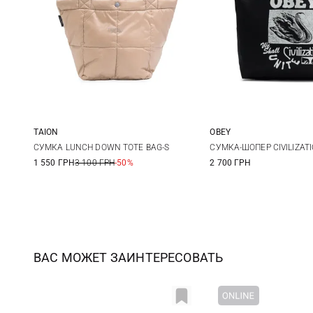
TAION
OBEY
One Size
One Size
СУМКА LUNCH DOWN TOTE BAG-S
СУМКА-ШОПЕР CIVILIZAT
1 550 ГРН
3 100 ГРН
-50%
2 700 ГРН
ВАС МОЖЕТ ЗАИНТЕРЕСОВАТЬ