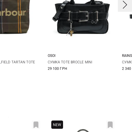
OSOI
RAIN
One Size
One Size
LFIELD TARTAN TOTE
СУМКА TOTE BROCLE MINI
СУМК
29 100 ГРН
2 340