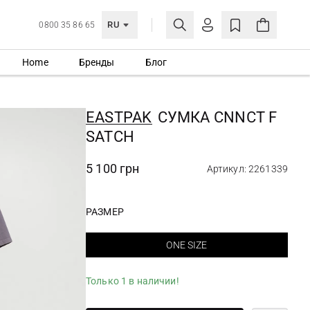
RU
0800 35 86 65
Home
Бренды
Блог
ЛИЧНЫЙ КАБИНЕТ
ВОЙТИ
EASTPAK
СУМКА CNNCT F
Еще не зарегистрированы?
SATCH
СОЗДАТЬ УЧЕТНУЮ ЗАПИСЬ
5 100 грн
Артикул: 2261339
РАЗМЕР
ONE SIZE
Только 1 в наличии!