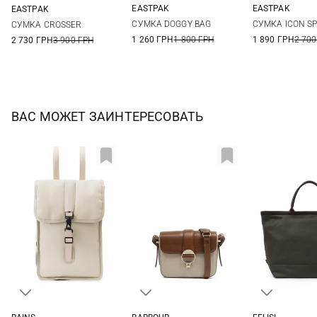
EASTPAK
EASTPAK
EASTPAK
One Size
One Si
One Size
СУМКА DOGGY BAG
СУМКА ICON S
СУМКА CROSSER
1 260 ГРН
1 800 ГРН
1 890 ГРН
2 700
2 730 ГРН
3 900 ГРН
ВАС МОЖЕТ ЗАИНТЕРЕСОВАТЬ