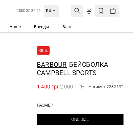
RU
0800 35 86 65
Home
Бренды
Блог
ЛИЧНЫЙ КАБИНЕТ
ВОЙТИ
-30%
Еще не зарегистрированы?
СОЗДАТЬ УЧЕТНУЮ ЗАПИСЬ
BARBOUR
БЕЙСБОЛКА
CAMPBELL SPORTS
1 400 грн
2 000 ГРН
Артикул: 2332132
РАЗМЕР
ONE SIZE