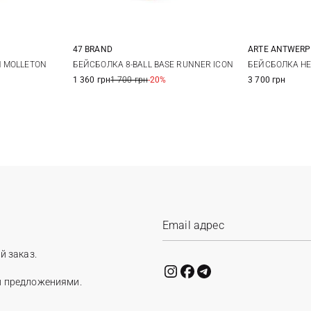
47 BRAND
ARTE ANTWERP
One size
N MOLLETON
БЕЙСБОЛКА 8-BALL BASE RUNNER ICON
БЕЙСБОЛКА HE
1 360 грн
1 700 грн
-20%
3 700 грн
й заказ.
и предложениями.