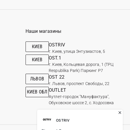
Наши магазины
OSTRIV
КИЕВ
г. Киев, улица Энтузиастов, 5
OST.1
КИЕВ
г. Киев, Кольцевая дорога, 1 (ТРЦ
Respublika Park) Паркинг Р7
OST 22
ЛЬВОВ
г. Львов, проспект Свободы, 22
OUTLET
КИЕВ ОБЛ
Аутлет-городок "Мануфактура",
Обуховское шоссе 2, с. Ходосовка