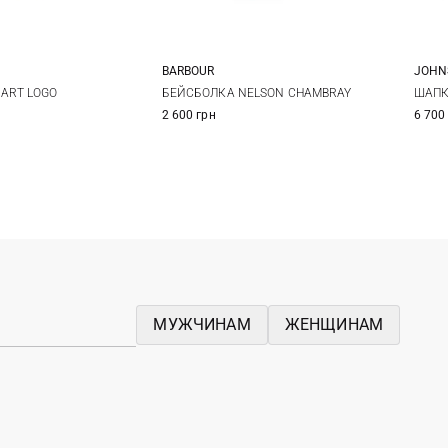
BARBOUR
JOHN
One size
One size
ART LOGO
БЕЙСБОЛКА NELSON CHAMBRAY
ШАПК
2 600 грн
6 700
МУЖЧИНАМ
ЖЕНЩИНАМ