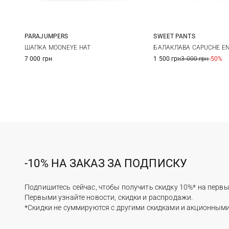
PARAJUMPERS
SWEET PANTS
S/M
L/XL
One size
ШАПКА MOONEYE HAT
БАЛАКЛАВА CAPUCHE E
7 000 грн
1 500 грн
3 000 грн
-50%
-10% НА ЗАКАЗ ЗА ПОДПИСКУ
Подпишитесь сейчас, чтобы получить скидку 10%* на первы
Первыми узнайте новости, скидки и распродажи.
*Скидки не суммируются с другими скидками и акционным