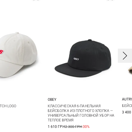
AUTR
OBEY
One size
One size
БЕЙС
TCH LOGO
КЛАССИЧЕСКАЯ 6-ПАНЕЛЬНАЯ
БЕЙСБОЛКА ИЗ ПЛОТНОГО ХЛОПКА —
3 400
УНИВЕРСАЛЬНЫЙ ГОЛОВНОЙ УБОР НА
ТЕПЛОЕ ВРЕМЯ
1 610 ГРН
2 300 ГРН
-30%