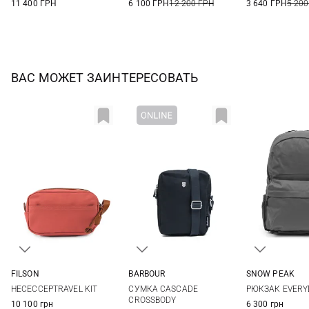
11 400 ГРН
6 100 ГРН
12 200 ГРН
3 640 ГРН
5 200
ВАС МОЖЕТ ЗАИНТЕРЕСОВАТЬ
SNOW PEAK
FILSON
BARBOUR
One Si
One Size
One Size
РЮКЗАК EVERY
НЕСЕССЕРTRAVEL KIT
СУМКА CASCADE
CROSSBODY
6 300 грн
10 100 грн