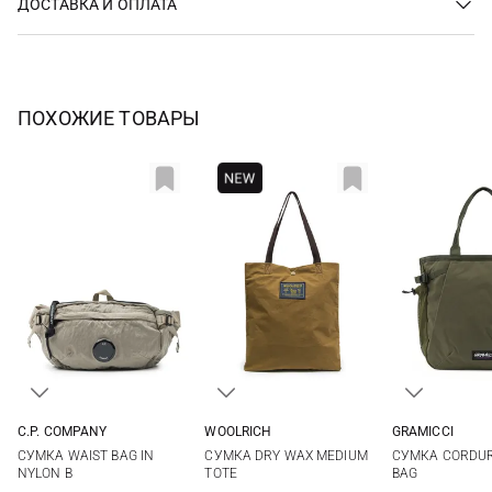
ДОСТАВКА И ОПЛАТА
ПОХОЖИЕ ТОВАРЫ
C.P. COMPANY
WOOLRICH
GRAMICCI
One Size
One Size
One Si
СУМКА WAIST BAG IN
СУМКА DRY WAX MEDIUM
СУМКА CORDUR
NYLON B
TOTE
BAG