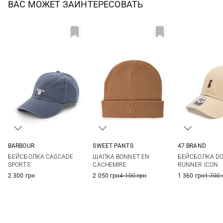
ВАС МОЖЕТ ЗАИНТЕРЕСОВАТЬ
BARBOUR
SWEET PANTS
47 BRAND
One size
One size
One si
БЕЙСБОЛКА CASCADE
ШАПКА BONNET EN
БЕЙСБОЛКА DO
SPORTS
CACHEMIRE
RUNNER ICON
2 300 грн
2 050 грн
4 100 грн
1 360 грн
1 700 