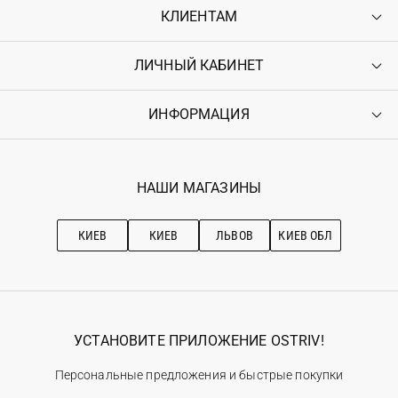
КЛИЕНТАМ
ЛИЧНЫЙ КАБИНЕТ
Контакты
Доставка
Оплата
ИНФОРМАЦИЯ
Войти
Возврат
Регистрация
Гарантия
Мои заказы
Программа лояльности
Вакансии
Избранное
Наши магазини
НАШИ МАГАЗИНЫ
Ostriv Club+
Про OSTRIV
Подписка на новости
Рекомендации по уходу
КИЕВ
КИЕВ
ЛЬВОВ
КИЕВ ОБЛ
УСТАНОВИТЕ ПРИЛОЖЕНИЕ OSTRIV!
Персональные предложения и быстрые покупки