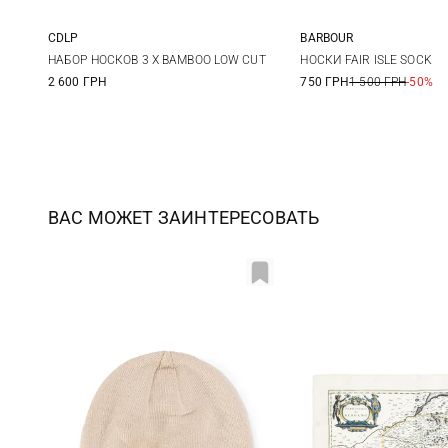
CDLP
BARBOUR
39/42
43/46
M
L
НАБОР НОСКОВ 3 X BAMBOO LOW CUT
НОСКИ FAIR ISLE SOCK
2 600 ГРН
750 ГРН
1 500 ГРН
-50%
ВАС МОЖЕТ ЗАИНТЕРЕСОВАТЬ