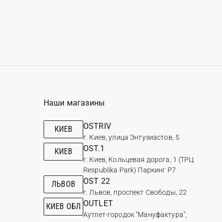
Наши магазины
OSTRIV
КИЕВ
г. Киев, улица Энтузиастов, 5
OST.1
КИЕВ
г. Киев, Кольцевая дорога, 1 (ТРЦ
Respublika Park) Паркинг Р7
OST 22
ЛЬВОВ
г. Львов, проспект Свободы, 22
OUTLET
КИЕВ ОБЛ
Аутлет-городок "Мануфактура",