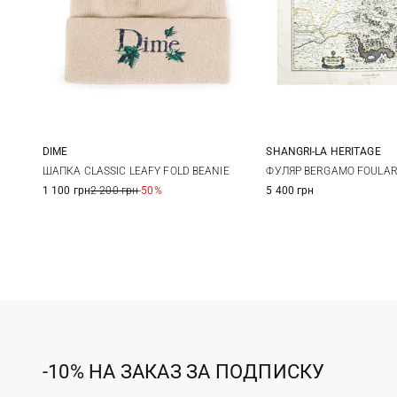
DIME
SHANGRI-LA HERITAGE
One size
One size
ШАПКА CLASSIC LEAFY FOLD BEANIE
ФУЛЯР BERGAMO FOULA
1 100 грн
2 200 грн
-50%
5 400 грн
-10% НА ЗАКАЗ ЗА ПОДПИСКУ