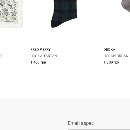
FRED PERRY
DECKA
6/8
9/11
1
RD
НОСКИ TARTAN
НОСКИ ORGANI
1 400 грн
1 800 грн