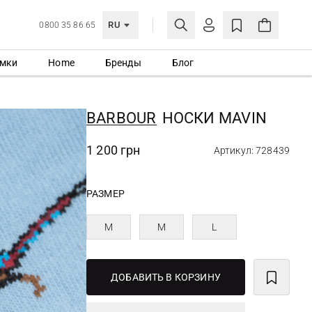
RU
0800 35 86 65
мки
Home
Бренды
Блог
ЛИЧНЫЙ КАБИНЕТ
ВОЙТИ
BARBOUR
НОСКИ MAVIN
Еще не зарегистрированы?
СОЗДАТЬ УЧЕТНУЮ ЗАПИСЬ
1 200 грн
Артикул: 728439
РАЗМЕР
M
M
L
ДОБАВИТЬ В КОРЗИНУ