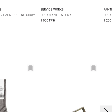
S
SERVICE WORKS
PANT
One size
10
 2 ПАРЫ CORE NO SHOW
НОСКИ KNIFE & FORK
НОСК
1 000 ГРН
1 200