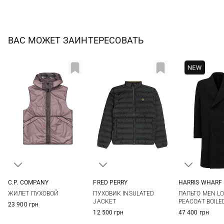
ВАС МОЖЕТ ЗАИНТЕРЕСОВАТЬ
C.P. COMPANY
FRED PERRY
HARRIS WHARF
M
L
XL
XXL
S
M
L
XL
48
50
ЖИЛЕТ ПУХОВОЙ
ПУХОВИК INSULATED
ПАЛЬТО MEN L
XXL
JACKET
PEACOAT BOILE
23 900 грн
12 500 грн
47 400 грн