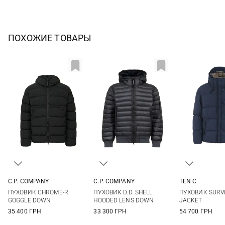
ПОХОЖИЕ ТОВАРЫ
C.P. COMPANY
C.P. COMPANY
TEN C
S
M
L
XL
S
M
L
XL
48
50
ПУХОВИК CHROME-R
ПУХОВИК D.D. SHELL
ПУХОВИК SURV
XXL
XXL
56
GOGGLE DOWN
HOODED LENS DOWN
JACKET
35 400 ГРН
33 300 ГРН
54 700 ГРН