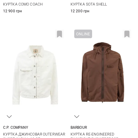
M
L
XL
XXL
M
L
XL
КУРТКА COMO COACH
КУРТКА SOTA SHELL
12 900 грн
12 200 грн
C.P. COMPANY
BARBOUR
M
L
XL
S
M
L
XL
КУРТКА ДЖИНСОВАЯ OUTERWEAR
КУРТКА RE-ENGINEERED
XXL