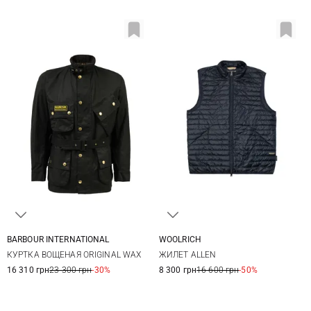
BARBOUR INTERNATIONAL
WOOLRICH
32
34
36
38
M
L
XL
XXL
КУРТКА ВОЩЕНАЯ ORIGINAL WAX
ЖИЛЕТ ALLEN
40
42
44
46
3XL
16 310 грн
23 300 грн
-30%
8 300 грн
16 600 грн
-50%