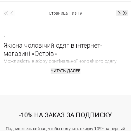
Страница
1
из 19
"
Якісна чоловічий одяг в інтернет-
магазині «Острів»
Можливість вибору оригінальної чоловічого одягу
На сьогоднішній день підібрати свій індивідуальний
ЧИТАТЬ ДАЛЕЕ
стиль не проблема. Безліч всесвітньо відомих брендів
пропонують широкий асортимент товарів на будь-який
смак. Так, підібравши відповідний гардероб, можна
добитися бажаних вершин. Так чи інакше, а для того,
щоб справити перше враження, важливо добре
виглядати. І сьогодні для цього у кожного є безліч
-10% НА ЗАКАЗ ЗА ПОДПИСКУ
способів.
Для представників сильної статі одяг не менш
Подпишитесь сейчас, чтобы получить скидку 10%* на первый