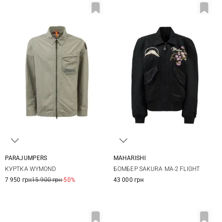
PARAJUMPERS
MAHARISHI
M
L
XL
XXL
XS
S
M
КУРТКА WYMOND
БОМБЕР SAKURA MA-2 FLIGHT
7 950 грн
15 900 грн
-50%
43 000 грн