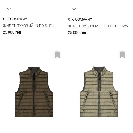
C.P. COMPANY
C.P. COMPANY
M
L
XL
XXL
M
L
XL
XXL
ЖИЛЕТ ПУХОВЫЙ IN DD-SHELL
ЖИЛЕТ ПУХОВЫЙ D.D. SHELL DOWN
3XL
3XL
25 000 грн
25 000 грн