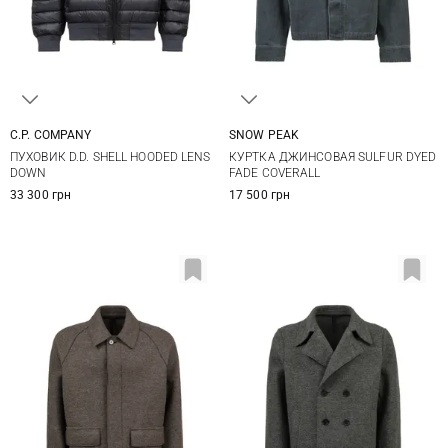
C.P. COMPANY
SNOW PEAK
S
M
L
XL
M
L
XL
ПУХОВИК D.D. SHELL HOODED LENS
КУРТКА ДЖИНСОВАЯ SULFUR DYED
XXL
DOWN
FADE COVERALL
33 300 грн
17 500 грн