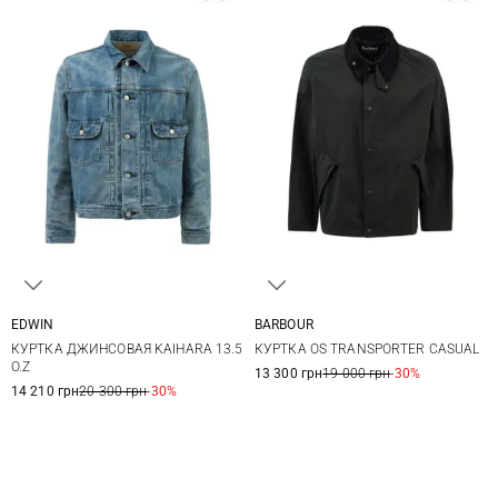
EDWIN
BARBOUR
M
L
XL
36
38
40
42
КУРТКА ДЖИНСОВАЯ KAIHARA 13.5
КУРТКА OS TRANSPORTER CASUAL
44
O.Z
13 300 грн
19 000 грн
-30%
14 210 грн
20 300 грн
-30%