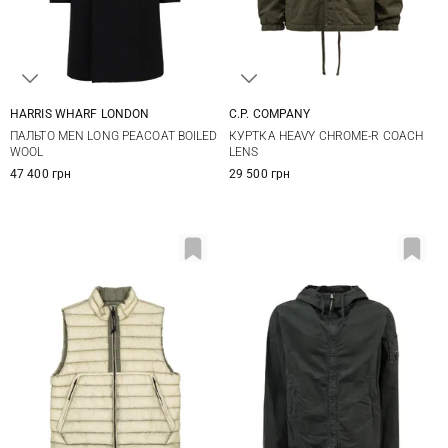
HARRIS WHARF LONDON
C.P. COMPANY
48
50
52
M
L
XL
XXL
ПАЛЬТО MEN LONG PEACOAT BOILED
КУРТКА HEAVY CHROME-R COACH
WOOL
LENS
47 400 грн
29 500 грн