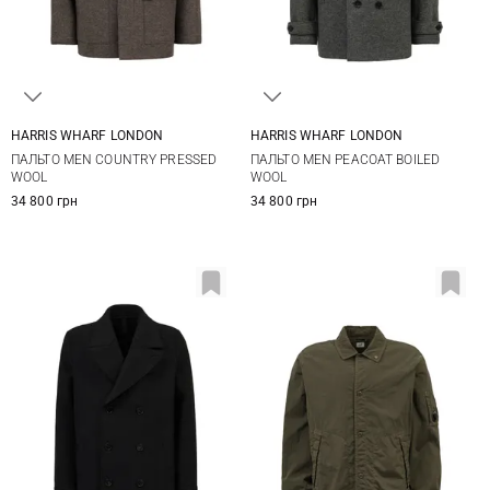
HARRIS WHARF LONDON
HARRIS WHARF LONDON
46
48
50
52
48
50
52
54
ПАЛЬТО MEN COUNTRY PRESSED
ПАЛЬТО MEN PEACOAT BOILED
56
WOOL
WOOL
34 800 грн
34 800 грн