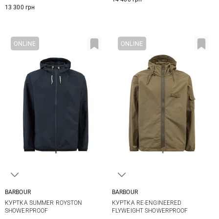
13 300 грн
BARBOUR
BARBOUR
S
M
L
XL
S
M
L
XL
КУРТКА SUMMER ROYSTON
КУРТКА RE-ENGINEERED
XXL
SHOWERPROOF
FLYWEIGHT SHOWERPROOF