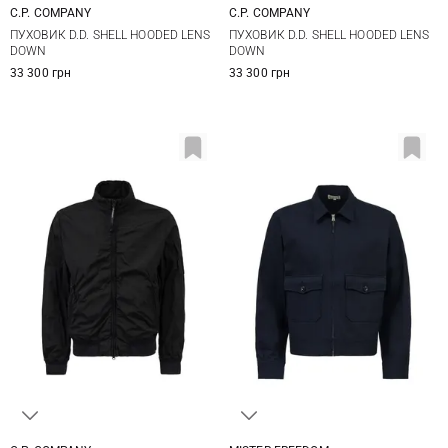
C.P. COMPANY
C.P. COMPANY
S
M
L
XL
M
L
XL
XXL
ПУХОВИК D.D. SHELL HOODED LENS
ПУХОВИК D.D. SHELL HOODED LENS
XXL
3XL
DOWN
DOWN
33 300 грн
33 300 грн