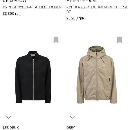
C.P. COMPANY
MISTER FREEDOM
M
L
XL
XXL
M
L
XL
XXL
КУРТКА NYCRA-R PADDED BOMBER
КУРТКА ДЖИНСОВАЯ ROCKETEER 9
OZ
33 300 грн
26 200 грн
LES DEUX
OBEY