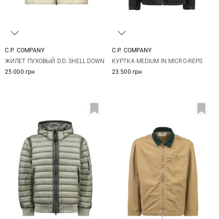
C.P. COMPANY
C.P. COMPANY
M
L
XL
M
L
XL
XXL
ЖИЛЕТ ПУХОВЫЙ D.D. SHELL DOWN
КУРТКА MEDIUM IN MICRO-REPS
25 000 грн
23 500 грн