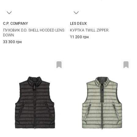
C.P. COMPANY
LES DEUX
M
L
XL
M
L
XL
XXL
ПУХОВИК D.D. SHELL HOODED LENS
КУРТКА TWILL ZIPPER
DOWN
11 200 грн
33 300 грн