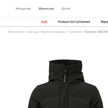
Женщинам
Мужчинам
Детям
Sale
Новые поступления
Вер
Мужчинам
Одежда
Верхняя одежда
Пуховики
Пуховик MACMI