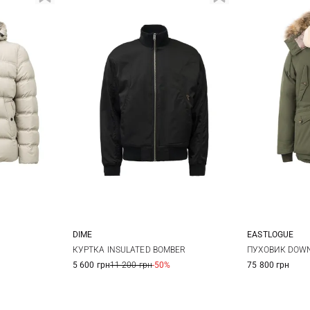
DIME
EASTLOGUE
XL
XXL
S
M
L
S
КУРТКА INSULATED BOMBER
ПУХОВИК DOW
5 600 грн
11 200 грн
-50%
75 800 грн