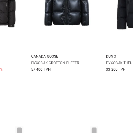
CANADA GOOSE
DUNO
54
56
S
M
L
XL
48
5
ПУХОВИК CROFTON PUFFER
ПУХОВИК THEU
0%
57 400 ГРН
33 200 ГРН
XXL
3XL
56
5