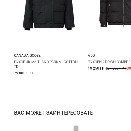
CANADA GOOSE
ADD
M
L
XL
XXL
50
52
ПУХОВИК MAITLAND PARKA - COTTON -
ПУХОВИК DOWN BOMBER
TD
19 250 ГРН
27 500 ГРН
-3
79 800 ГРН
ВАС МОЖЕТ ЗАИНТЕРЕСОВАТЬ