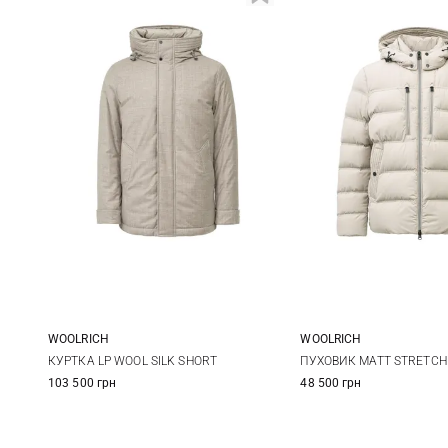
WOOLRICH
WOOLRICH
M
L
M
L
XL
XXL
ПУХОВИК MATT STRETCH
КУРТКА LP WOOL SILK SHORT
48 500 грн
103 500 грн