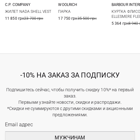
C.P. COMPANY
WOOLRICH
BARBOUR INTE
48
50
52
54
M
L
XL
XXL
S
M
ЖИЛЕТ NADA SHELL VEST
ПАРКА
КУРТКА ФЛИС
56
58
3XL
XXL
ELLESMERE FLE
11 850 грн
23 700 грн
17 750 грн
35 500 грн
5 364 грн
8 940 
-10% НА ЗАКАЗ ЗА ПОДПИСКУ
Подпишитесь сейчас, чтобы получить скидку 10%* на первый
заказ.
Первыми узнайте новости, скидки и распродажи.
*Скидки не суммируются с другими скидками и акционными
предложениями.
МУЖЧИНАМ