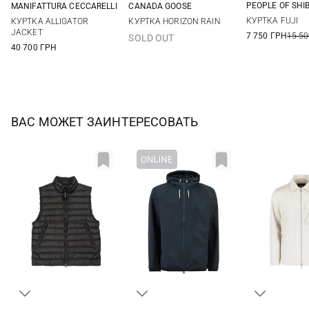
PEOPLE OF SHI
MANIFATTURA CECCARELLI
CANADA GOOSE
46
48
40
42
44
46
M
L
XL
XXL
КУРТКА FUJI
КУРТКА ALLIGATOR
КУРТКА HORIZON RAIN
JACKET
7 750 ГРН
15 50
SOLD OUT
40 700 ГРН
ВАС МОЖЕТ ЗАИНТЕРЕСОВАТЬ