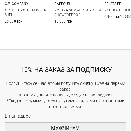
C.P. COMPANY
BARBOUR
BELSTAFF
M
L
XL
XXL
S
M
L
XL
M
L
ЖИЛЕТ ПУХОВЫЙ IN DD-
КУРТКА SUMMER ROYSTON
КУРТКА DROM
3XL
SHELL
SHOWERPROOF
6 900 грн
11 500
25 000 грн
13 300 грн
-10% НА ЗАКАЗ ЗА ПОДПИСКУ
Подпишитесь сейчас, чтобы получить скидку 10%* на первый
заказ.
Первыми узнайте новости, скидки и распродажи.
*Скидки не суммируются с другими скидками и акционными
предложениями.
МУЖЧИНАМ