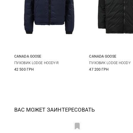
CANADA GOOSE
CANADA GOOSE
S
M
L
XL
S
M
ПУХОВИК LODGE HOODY-R
ПУХОВИК LODGE HOODY
42 500 ГРН
47 200 ГРН
XXL
XXL
3XL
ВАС МОЖЕТ ЗАИНТЕРЕСОВАТЬ