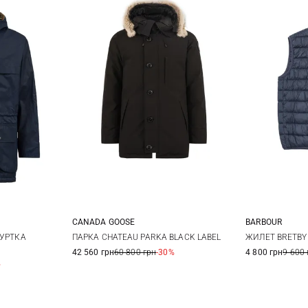
CANADA GOOSE
BARBOUR
XL
S
M
L
XL
M
КУРТКА
ПАРКА CHATEAU PARKA BLACK LABEL
ЖИЛЕТ BRETBY
42 560 грн
60 800 грн
-30%
4 800 грн
9 600 
XXL
3XL
%