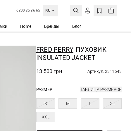
RU
0800 35 86 65
мки
Home
Бренды
Блог
ЛИЧНЫЙ КАБИНЕТ
ВОЙТИ
FRED PERRY
ПУХОВИК
Еще не зарегистрированы?
INSULATED JACKET
СОЗДАТЬ УЧЕТНУЮ ЗАПИСЬ
13 500 грн
Артикул: 2311643
РАЗМЕР
ТАБЛИЦА РАЗМЕРОВ
S
M
L
XL
XXL