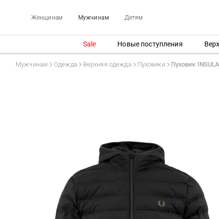
Женщинам
Мужчинам
Детям
Sale
Новые поступления
Вер
Мужчинам
Одежда
Верхняя одежда
Пуховики
Пуховик INSUL