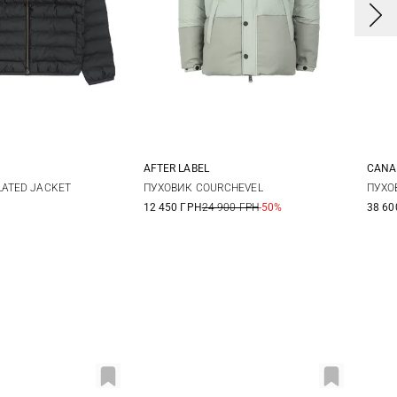
AFTER LABEL
CANA
M
L
XL
S
M
L
XL
S
LATED JACKET
ПУХОВИК COURCHEVEL
ПУХО
12 450 ГРН
24 900 ГРН
-50%
38 60
XXL
XX