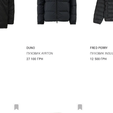
DUNO
FRED PERRY
L
XL
48
50
52
54
S
ПУХОВИК AYRTON
ПУХОВИК INSU
27 100 ГРН
12 500 ГРН
XXL