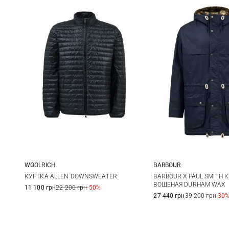
WOOLRICH
BARBOUR
M
L
XL
XXL
M
L
КУРТКА ALLEN DOWNSWEATER
BARBOUR X PAUL SMITH 
ВОЩЕНАЯ DURHAM WAX
11 100 грн
22 200 грн
-50%
3XL
27 440 грн
39 200 грн
-30