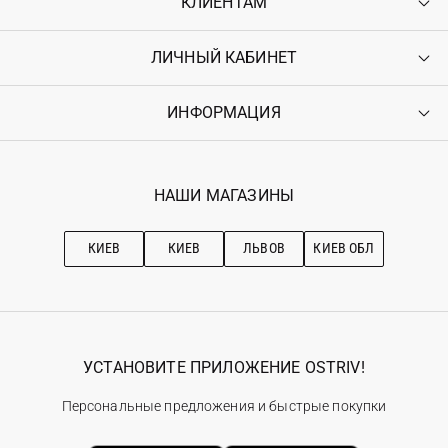
КЛИЕНТАМ
ЛИЧНЫЙ КАБИНЕТ
Контакты
Доставка
Оплата
ИНФОРМАЦИЯ
Войти
Возврат
Регистрация
Гарантия
Мои заказы
Программа лояльности
Вакансии
Избранное
Наши магазини
НАШИ МАГАЗИНЫ
Ostriv Club+
Про OSTRIV
Подписка на новости
Рекомендации по уходу
КИЕВ
КИЕВ
ЛЬВОВ
КИЕВ ОБЛ
УСТАНОВИТЕ ПРИЛОЖЕНИЕ OSTRIV!
Персональные предложения и быстрые покупки