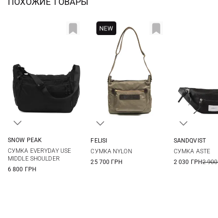
ПОХОЖИЕ ТОВАРЫ
SNOW PEAK
FELISI
SANDQVIST
One Size
One Size
35Х16Х7СМ
СУМКА EVERYDAY USE
СУМКА NYLON
СУМКА ASTE
MIDDLE SHOULDER
25 700 ГРН
2 030 ГРН
2 900
6 800 ГРН