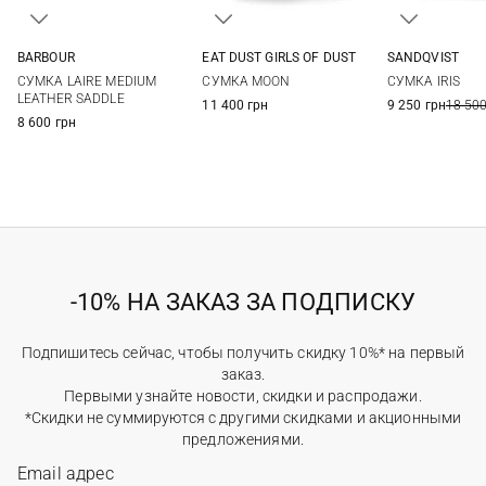
BARBOUR
EAT DUST GIRLS OF DUST
SANDQVIST
One Size
One Size
32X30X20СМ
СУМКА LAIRE MEDIUM
СУМКА MOON
СУМКА IRIS
LEATHER SADDLE
11 400 грн
9 250 грн
18 500
8 600 грн
-10% НА ЗАКАЗ ЗА ПОДПИСКУ
Подпишитесь сейчас, чтобы получить скидку 10%* на первый
заказ.
Первыми узнайте новости, скидки и распродажи.
*Скидки не суммируются с другими скидками и акционными
предложениями.