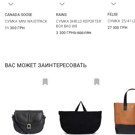
FELISI
CANADA GOOSE
RAINS
One Si
One Size
One Size
СУМКА 25/41-L
СУМКА MINI WAISTPACK
СУМКА SHIELD REPORTER
BOX BAG W8
27 300 ГРН
11 300 ГРН
3 300 ГРН
5 500 ГРН
ВАС МОЖЕТ ЗАИНТЕРЕСОВАТЬ