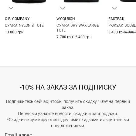
C.P. COMPANY
WOOLRICH
EASTPAK
One Size
One Size
One Si
СУМКА NYLON B TOTE
СУМКА DRY WAX LARGE
РЮКЗАК DOUBL
TOTE
13 000 грн
3 430 грн
4 900 
7 700 грн
15 400 грн
-10% НА ЗАКАЗ ЗА ПОДПИСКУ
Подпишитесь сейчас, чтобы получить скидку 10%* на первый
заказ.
Первыми узнайте новости, скидки и распродажи.
*Скидки не суммируются с другими скидками и акционными
предложениями.