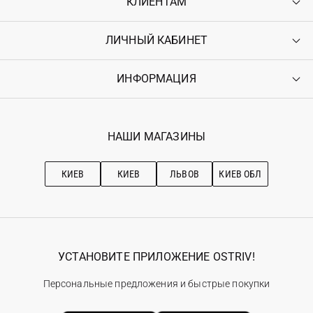
КЛИЕНТАМ
ЛИЧНЫЙ КАБИНЕТ
Контакты
Доставка
Оплата
ИНФОРМАЦИЯ
Войти
Возврат
Регистрация
Гарантия
Мои заказы
Программа лояльности
Вакансии
Избранное
Наши магазини
НАШИ МАГАЗИНЫ
Ostriv Club+
Про OSTRIV
Подписка на новости
Рекомендации по уходу
КИЕВ
КИЕВ
ЛЬВОВ
КИЕВ ОБЛ
УСТАНОВИТЕ ПРИЛОЖЕНИЕ OSTRIV!
Персональные предложения и быстрые покупки