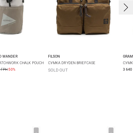
ND WANDER
FILSON
GRAM
One Size
One Size
PATCHWORK CHALK POUCH
СУМКА DRYDEN BRIEFCASE
СУМК
 ГРН
-50%
3 640
SOLD OUT