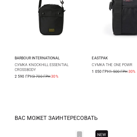
BARBOUR INTERNATIONAL
EASTPAK
One Size
One Size
СУМКА KNOCKHILL ESSENTIAL
СУМКА THE ONE POWR
CROSSBODY
1 050 ГРН
1 500 ГРН
-30%
2 590 ГРН
3 700 ГРН
-30%
ВАС МОЖЕТ ЗАИНТЕРЕСОВАТЬ