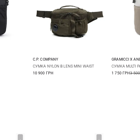
C.P. COMPANY
GRAMICCI X A
One Size
СУМКА NYLON B LENS MINI WAIST
СУМКА MULTI 
10 900 ГРН
1 750 ГРН
3 500