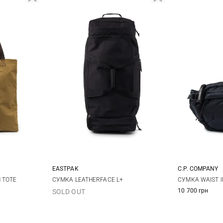
EASTPAK
C.P. COMPANY
One Size
 TOTE
СУМКА LEATHERFACE L+
СУМКА WAIST I
10 700 грн
SOLD OUT