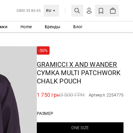
RU
0800 35 86 65
мки
Home
Бренды
Блог
ЛИЧНЫЙ КАБИНЕТ
ВОЙТИ
-50%
Еще не зарегистрированы?
СОЗДАТЬ УЧЕТНУЮ ЗАПИСЬ
GRAMICCI X AND WANDER
СУМКА MULTI PATCHWORK
CHALK POUCH
1 750 грн
3 500 ГРН
Артикул: 2254775
РАЗМЕР
ONE SIZE