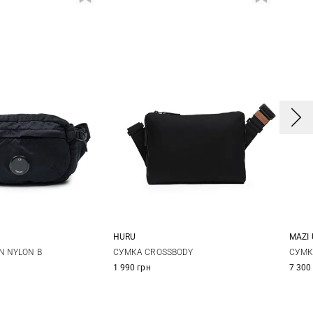
HURU
MAZI 
One Size
One Size
N NYLON B
СУМКА CROSSBODY
СУМК
1 990 грн
7 300