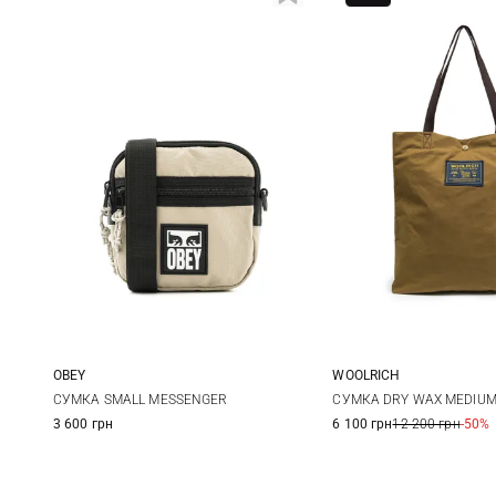
OBEY
WOOLRICH
One Size
One Size
СУМКА SMALL MESSENGER
СУМКА DRY WAX MEDIUM
3 600 грн
6 100 грн
12 200 грн
-50%