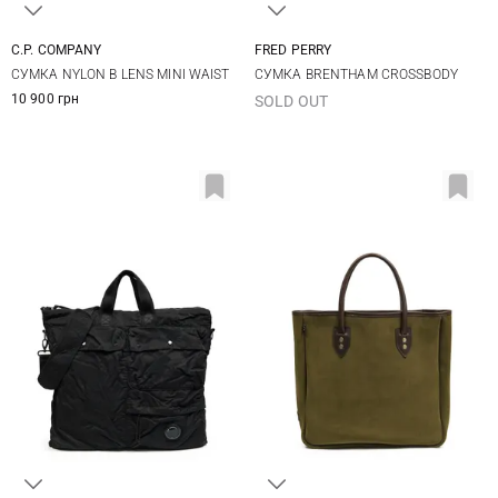
C.P. COMPANY
FRED PERRY
One Size
One Size
СУМКА NYLON B LENS MINI WAIST
СУМКА BRENTHAM CROSSBODY
10 900 грн
SOLD OUT