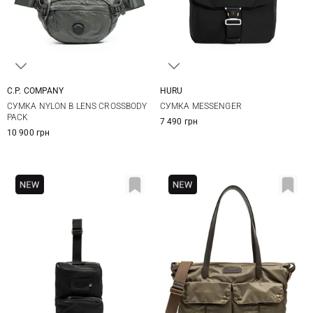
C.P. COMPANY
HURU
One Size
One Size
СУМКА NYLON B LENS CROSSBODY
СУМКА MESSENGER
PACK
7 490 грн
10 900 грн