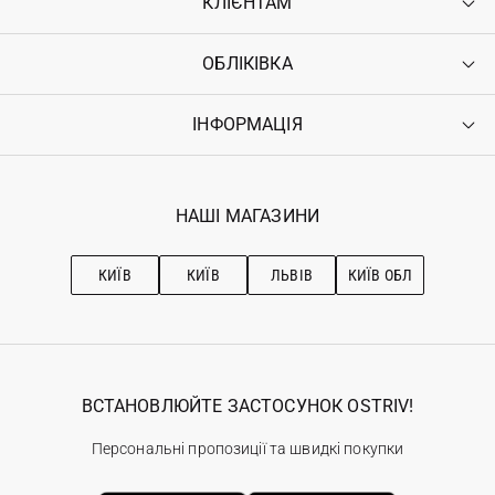
КЛІЄНТАМ
ОБЛІКІВКА
Контакти
Доставка
Оплата
ІНФОРМАЦІЯ
Увійти
Повернення
Реєстрація
Гарантія
Мої замовлення
Програма лояльності
Вакансії
Обране
Наші магазини
НАШІ МАГАЗИНИ
Ostriv Club+
Про OSTRIV
Підписка на новини
Рекомендації з догляду
КИЇВ
КИЇВ
ЛЬВІВ
КИЇВ ОБЛ
ВСТАНОВЛЮЙТЕ ЗАСТОСУНОК OSTRIV!
Персональні пропозиції та швидкі покупки