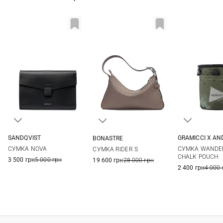
SANDQVIST
GRAMICCI X A
BONASTRE
20X13X1,5СМ
One Si
35Х20,5Х6СМ
СУМКА NOVA
СУМКА WANDE
СУМКА RIDER S
CHALK POUCH
3 500 грн
5 000 грн
19 600 грн
28 000 грн
2 400 грн
4 000 