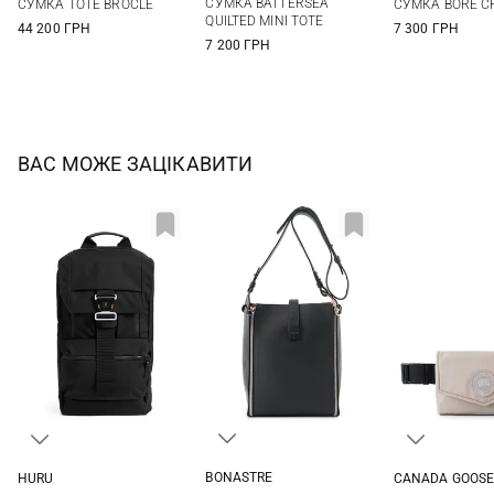
СУМКА BATTERSEA
СУМКА TOTE BROCLE
СУМКА BORE C
QUILTED MINI TOTE
44 200 ГРН
7 300 ГРН
7 200 ГРН
ВАС МОЖЕ ЗАЦІКАВИТИ
BONASTRE
HURU
CANADA GOOS
26Х20Х12СМ
One Size
One Si