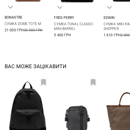
BONASTRE
FRED PERRY
EDWIN
26Х20Х12СМ
One Size
One Si
СУМКА DOME TOTE M
СУМКА TONAL CLASSIC
СУМКА MIKI KI
MINI BARREL
SHOPPER
21 000 ГРН
30 000 ГРН
5 400 ГРН
1 610 ГРН
2 300
ВАС МОЖЕ ЗАЦІКАВИТИ