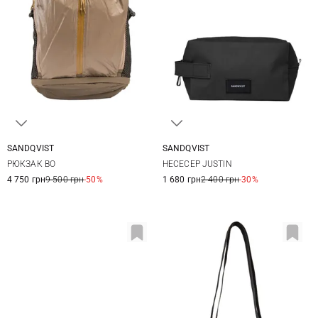
SANDQVIST
SANDQVIST
28X44X16СМ
23X13X13СМ
РЮКЗАК BO
НЕСЕСЕР JUSTIN
4 750 грн
9 500 грн
-50%
1 680 грн
2 400 грн
-30%