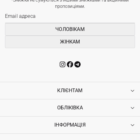
пропозиціями.
ЧОЛОВІКАМ
ЖІНКАМ
КЛІЄНТАМ
ОБЛІКІВКА
Контакти
Доставка
Оплата
ІНФОРМАЦІЯ
Увійти
Повернення
Реєстрація
Гарантія
Мої замовлення
Програма лояльності