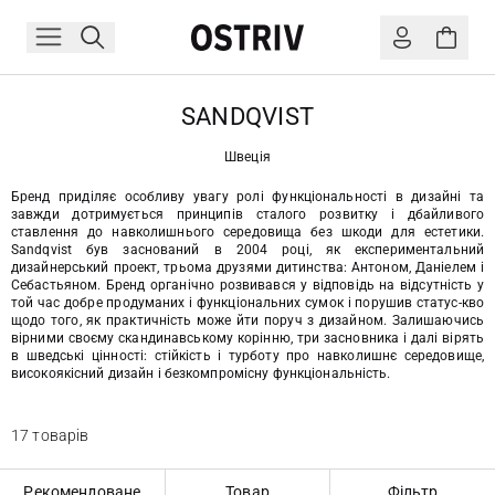
SANDQVIST
Швеція
Бренд приділяє особливу увагу ролі функціональності в дизайні та
завжди дотримується принципів сталого розвитку і дбайливого
ставлення до навколишнього середовища без шкоди для естетики.
Sandqvist був заснований в 2004 році, як експериментальний
дизайнерський проект, трьома друзями дитинства: Антоном, Даніелем і
Себастьяном. Бренд органічно розвивався у відповідь на відсутність у
той час добре продуманих і функціональних сумок і порушив статус-кво
щодо того, як практичність може йти поруч з дизайном. Залишаючись
вірними своєму скандинавському корінню, три засновника і далі вірять
в шведські цінності: стійкість і турботу про навколишнє середовище,
високоякісний дизайн і безкомпромісну функціональність.
17 товарів
Рекомендоване
Товар
Фільтр