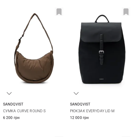
SANDQVIST
SANDQVIST
26Х23Х14СМ
25Х37Х13СМ
СУМКА CURVE ROUND S
РЮКЗАК EVERYDAY LID M
6 200 грн
12 000 грн