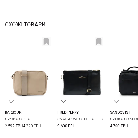
СХОЖІ ТОВАРИ
BARBOUR
FRED PERRY
SANDQVIST
One Size
One Size
22Х16Х9СМ
СУМКА OLIVIA
СУМКА SMOOTH LEATHER
СУМКА GO SHO
2 592 ГРН
4 320 ГРН
9 600 ГРН
4 700 ГРН