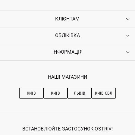
КЛІЄНТАМ
ОБЛІКІВКА
Контакти
Доставка
Оплата
ІНФОРМАЦІЯ
Увійти
Повернення
Реєстрація
Гарантія
Мої замовлення
Програма лояльності
Вакансії
Обране
Наші магазини
НАШІ МАГАЗИНИ
Ostriv Club+
Про OSTRIV
Підписка на новини
Рекомендації з догляду
КИЇВ
КИЇВ
ЛЬВІВ
КИЇВ ОБЛ
ВСТАНОВЛЮЙТЕ ЗАСТОСУНОК OSTRIV!