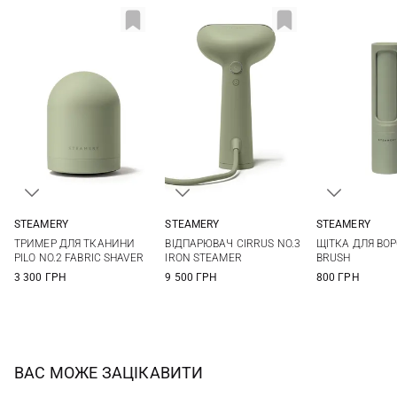
STEAMERY
STEAMERY
STEAMERY
One Size
One Size
One Si
ТРИМЕР ДЛЯ ТКАНИНИ
ВІДПАРЮВАЧ CIRRUS NO.3
ЩІТКА ДЛЯ ВОР
PILO NO.2 FABRIC SHAVER
IRON STEAMER
BRUSH
3 300 ГРН
9 500 ГРН
800 ГРН
ВАС МОЖЕ ЗАЦІКАВИТИ