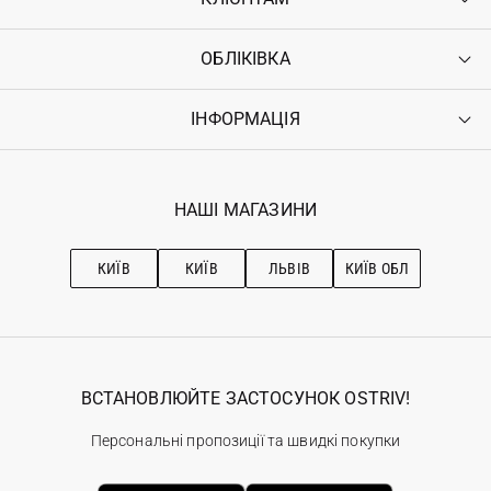
ОБЛІКІВКА
Контакти
Доставка
Оплата
ІНФОРМАЦІЯ
Увійти
Повернення
Реєстрація
Гарантія
Мої замовлення
Програма лояльності
Вакансії
Обране
Наші магазини
НАШІ МАГАЗИНИ
Ostriv Club+
Про OSTRIV
Підписка на новини
Рекомендації з догляду
КИЇВ
КИЇВ
ЛЬВІВ
КИЇВ ОБЛ
ВСТАНОВЛЮЙТЕ ЗАСТОСУНОК OSTRIV!
Персональні пропозиції та швидкі покупки