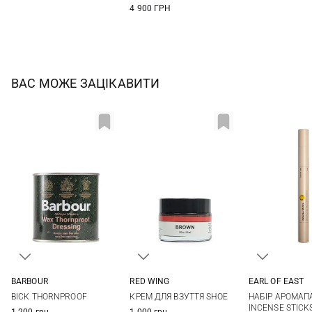
4 900 ГРН
ВАС МОЖЕ ЗАЦІКАВИТИ
BARBOUR
RED WING
EARL OF EAST
One Size
One Size
One Si
ВІСК THORNPROOF
КРЕМ ДЛЯ ВЗУТТЯ SHOE
НАБІР АРОМА
INCENSE STICK