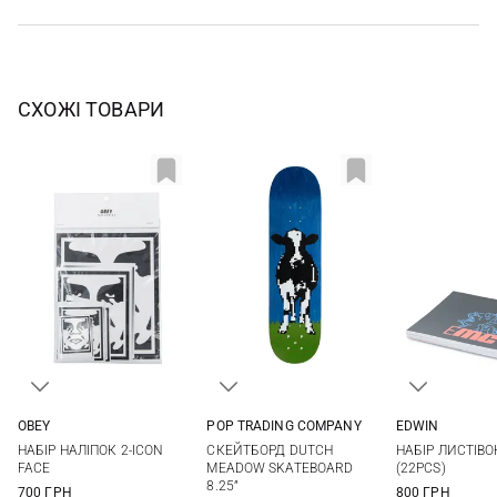
СХОЖІ ТОВАРИ
OBEY
POP TRADING COMPANY
EDWIN
One Size
One Size
One Si
НАБІР НАЛІПОК 2-ICON
СКЕЙТБОРД DUTCH
НАБІР ЛИСТІВО
FACE
MEADOW SKATEBOARD
(22PCS)
8.25”
700 ГРН
800 ГРН