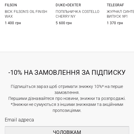
FILSON
DUKE+DEXTER
TELEGRAF
One Size
One Size
One Si
ВІСК FILSON'S OIL FINISH
ПОПІЛЬНИЧКА COSTELLO
ЖУРНАЛ СИНТ
WAX
CHERRY NY
ВИПУСК №1
1 400 грн
5 600 грн
1 370 грн
-10% НА ЗАМОВЛЕННЯ ЗА ПІДПИСКУ
Підпишіться зараз щоб отримати знижку 10%* на перше
замовлення.
Першими дізнавайтеся про новини, знижки та розпродажі.
*Знижки не сумуються з іншими знижками та акційними
пропозиціями.
ЧОЛОВІКАМ