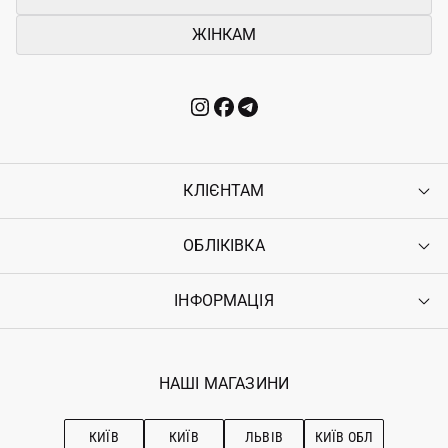
ЖІНКАМ
КЛІЄНТАМ
ОБЛІКІВКА
Контакти
Доставка
Оплата
ІНФОРМАЦІЯ
Увійти
Повернення
Реєстрація
Гарантія
Мої замовлення
Програма лояльності
Вакансії
Обране
Наші магазини
НАШІ МАГАЗИНИ
Ostriv Club+
Про OSTRIV
Підписка на новини
Рекомендації з догляду
КИЇВ
КИЇВ
ЛЬВІВ
КИЇВ ОБЛ