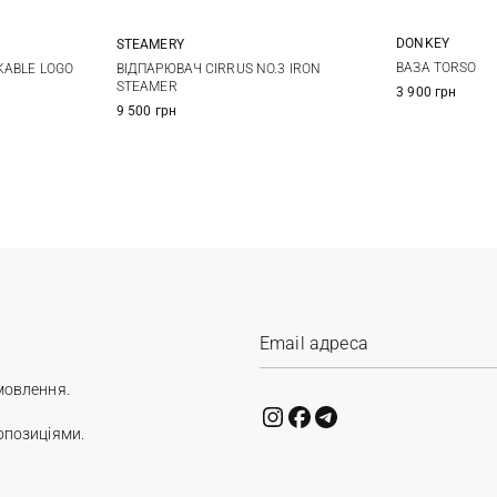
DONKEY
STEAMERY
M
One Size
ВАЗА TORSO
KABLE LOGO
ВІДПАРЮВАЧ CIRRUS NO.3 IRON
STEAMER
3 900 грн
9 500 грн
мовлення.
опозиціями.