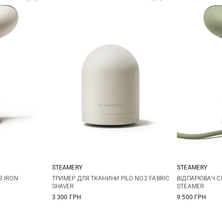
STEAMERY
STEAMERY
One Size
3 IRON
ТРИМЕР ДЛЯ ТКАНИНИ PILO NO.2 FABRIC
ВІДПАРЮВАЧ CI
SHAVER
STEAMER
3 300 ГРН
9 500 ГРН