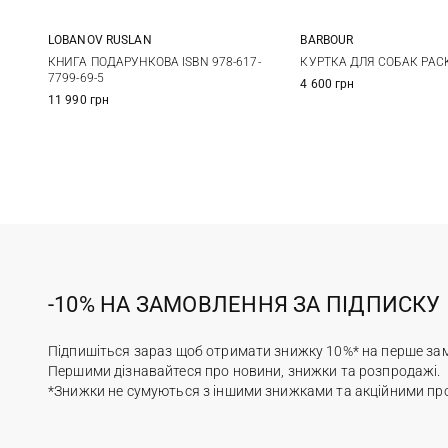
LOBANOV RUSLAN
BARBOUR
One Size
XS
S
КНИГА ПОДАРУНКОВА ISBN 978-617-
КУРТКА ДЛЯ СОБАК PAC
7799-69-5
4 600 грн
11 990 грн
-10% НА ЗАМОВЛЕННЯ ЗА ПІДПИСКУ
Підпишіться зараз щоб отримати знижку 10%* на перше за
Першими дізнавайтеся про новини, знижки та розпродажі.
*Знижки не сумуються з іншими знижками та акційними пр