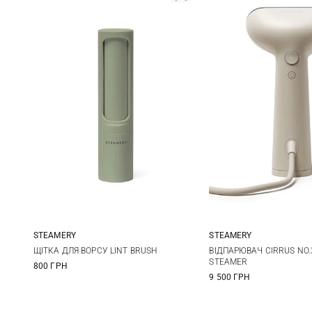
STEAMERY
STEAMERY
One Size
One Size
ЩІТКА ДЛЯ ВОРСУ LINT BRUSH
ВІДПАРЮВАЧ CIRRUS NO.
STEAMER
800 ГРН
9 500 ГРН