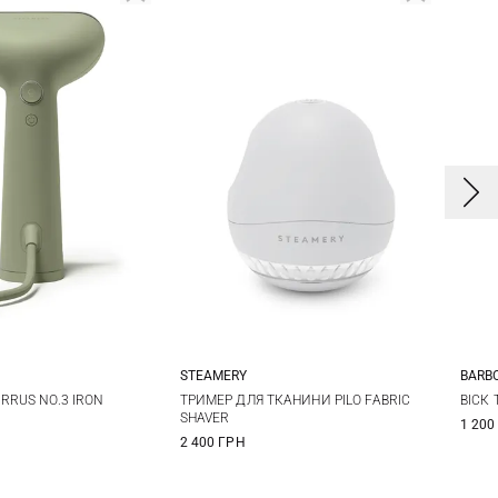
STEAMERY
BARB
One Size
One Size
RRUS NO.3 IRON
ТРИМЕР ДЛЯ ТКАНИНИ PILO FABRIC
ВІСК
SHAVER
1 200
2 400 ГРН