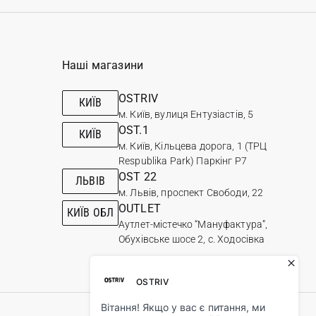
Наші магазини
OSTRIV
КИЇВ
м. Київ, вулиця Ентузіастів, 5
OST.1
КИЇВ
м. Київ, Кільцева дорога, 1 (ТРЦ
Respublika Park) Паркінг Р7
OST 22
ЛЬВІВ
м. Львів, проспект Свободи, 22
OUTLET
КИЇВ ОБЛ
Аутлет-містечко “Мануфактура”,
Обухівське шосе 2, с. Ходосівка