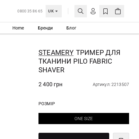
UK
0800 35 86 65
Home
Бренди
Блог
МОЯ ОБЛІКІВКА
УВІЙТИ
STEAMERY
ТРИМЕР ДЛЯ
Ще не зареєстровані?
ТКАНИНИ PILO FABRIC
СТВОРИТИ ОБЛІКІВКУ
SHAVER
2 400 грн
Артикул: 2213507
РОЗМІР
ONE SIZE