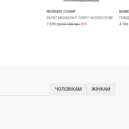
REIGNING CHAMP
BARB
One Size
L/XL
S/M
XXL/XXXL
ХАЛАТ MIDWEIGHT TERRY HOODED ROBE
ПОВІ
7 070 грн
10 100 грн
-30%
4 100
ЧОЛОВІКАМ
ЖІНКАМ