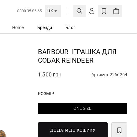
UK
0800 35 86 65
Home
Бренди
Блог
МОЯ ОБЛІКІВКА
УВІЙТИ
BARBOUR
ІГРАШКА ДЛЯ
Ще не зареєстровані?
СОБАК REINDEER
СТВОРИТИ ОБЛІКІВКУ
1 500 грн
Артикул: 2266264
РОЗМІР
ONE SIZE
ДОДАТИ ДО КОШИКУ