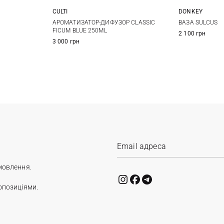
DONKEY
CULTI
250МЛ
ВАЗА SULCUS
АРОМАТИЗАТОР-ДИФУЗОР CLASSIC
FICUM BLUE 250ML
2 100 грн
3 000 грн
мовлення.
опозиціями.