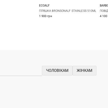
ECOALF
BARB
One Size
One Size
ПЛЯШКА BRONSONALF STAINLESS 510ML
ПОВІ
1 900 грн
4 100
ЧОЛОВІКАМ
ЖІНКАМ