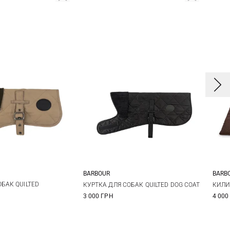
BARBOUR
BARB
S
M
XS
S
M
L
БАК QUILTED
КУРТКА ДЛЯ СОБАК QUILTED DOG COAT
КИЛИ
3 000 ГРН
4 000
XL