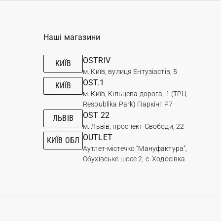
Наші магазини
OSTRIV
КИЇВ
м. Київ, вулиця Ентузіастів, 5
OST.1
КИЇВ
м. Київ, Кільцева дорога, 1 (ТРЦ
Respublika Park) Паркінг Р7
OST 22
ЛЬВІВ
м. Львів, проспект Свободи, 22
OUTLET
КИЇВ ОБЛ
Аутлет-містечко “Мануфактура”,
Обухівське шосе 2, с. Ходосівка