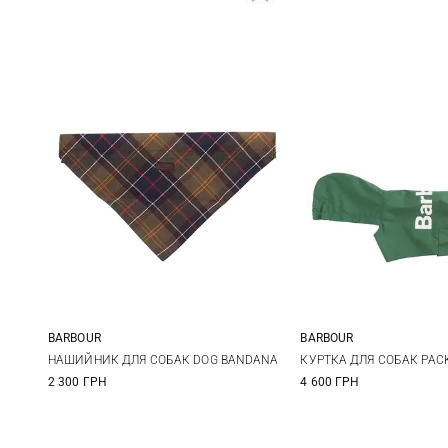
BARBOUR
BARBOUR
L/XL
S/M
XS
S
НАШИЙНИК ДЛЯ СОБАК DOG BANDANA
КУРТКА ДЛЯ СОБАК PAC
2 300 ГРН
4 600 ГРН