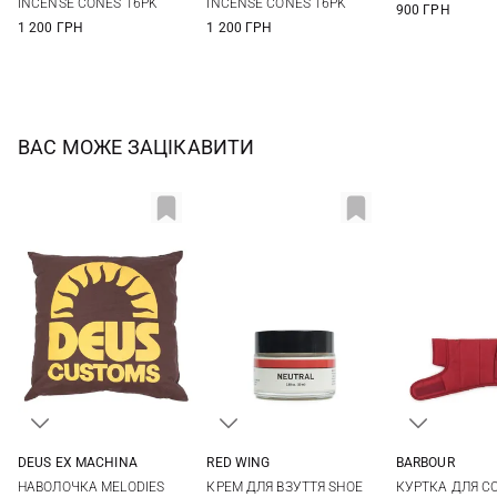
INCENSE CONES 16PK
INCENSE CONES 16PK
900 ГРН
1 200 ГРН
1 200 ГРН
ВАС МОЖЕ ЗАЦІКАВИТИ
BARBOUR
DEUS EX MACHINА
RED WING
XS
S
One Size
45ГР
КУРТКА ДЛЯ С
НАВОЛОЧКА MELODIES
КРЕМ ДЛЯ ВЗУТТЯ SHOE