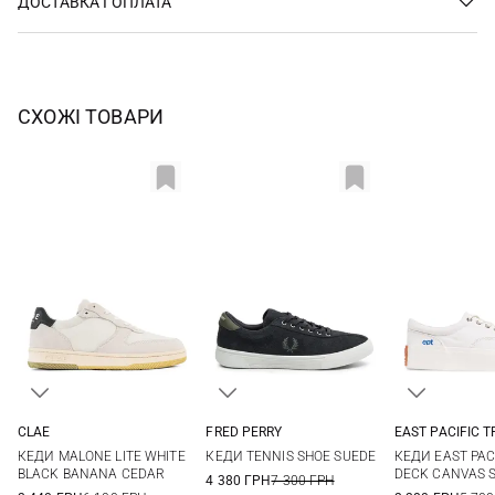
ДОСТАВКА І ОПЛАТА
СХОЖІ ТОВАРИ
CLAE
FRED PERRY
EAST PACIFIC 
7,5 US
8 US
8,5 US
9 US
7 UK
8 UK
9 UK
9,5 UK
41
42
КЕДИ MALONE LITE WHITE
КЕДИ TENNIS SHOE SUEDE
КЕДИ EAST PAC
10 US
10,5 US
11 US
11,5 US
10 UK
11 UK
12 UK
45
BLACK BANANA CEDAR
DECK CANVAS 
4 380 ГРН
7 300 ГРН
12 US