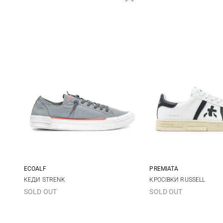
ECOALF
PREMIATA
40
41
42
43
40
41
КЕДИ STRENK
КРОСІВКИ RUSSELL
SOLD OUT
SOLD OUT
44
45
46
44
45