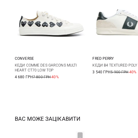
CONVERSE
FRED PERRY
8
8,5
9
7 UK
8 UK
9
КЕДИ COMME DES GARCONS MULTI
КЕДИ B4 TEXTURED POLY 
HEART CT70 LOW TOP
3 540 ГРН
5 900 ГРН
-40%
10 UK
11 UK
12
4 680 ГРН
7 800 ГРН
-40%
ВАС МОЖЕ ЗАЦІКАВИТИ