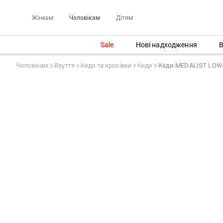
Жінкам
Чоловікам
Дітям
Sale
Нові надходження
В
Чоловікам
Взуття
Кеди та кросівки
Кеди
Кеди MEDALIST LOW