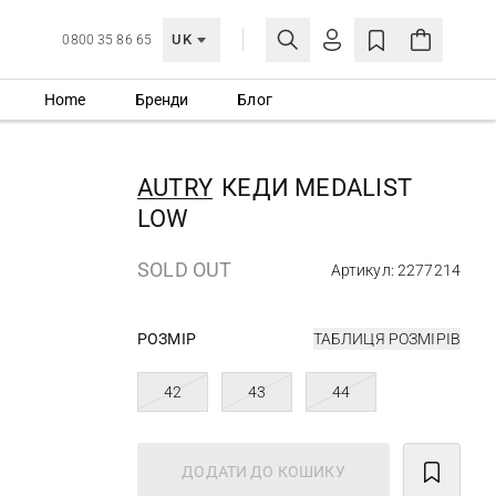
UK
0800 35 86 65
Home
Бренди
Блог
МОЯ ОБЛІКІВКА
УВІЙТИ
AUTRY
КЕДИ MEDALIST
Ще не зареєстровані?
LOW
СТВОРИТИ ОБЛІКІВКУ
SOLD OUT
Артикул: 2277214
РОЗМІР
ТАБЛИЦЯ РОЗМІРІВ
42
43
44
ДОДАТИ ДО КОШИКУ