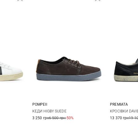
POMPEII
PREMIATA
42
43
40
41
42
43
40
4
КЕДИ HIGBY SUEDE
КРОСІВКИ DAVI
3 250 грн
6 500 грн
-50%
13 370 грн
19 1
44
45
44
4