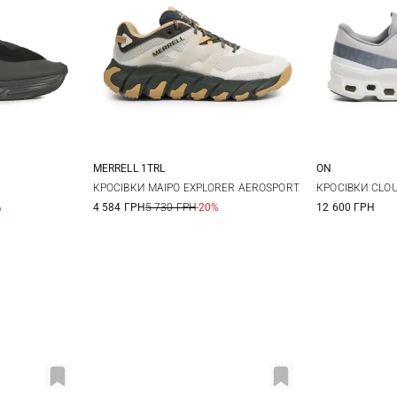
MERRELL 1TRL
ON
44
40
41,5
43
44
43
4
КРОСІВКИ MAIPO EXPLORER AEROSPORT
КРОСІВКИ CLO
%
4 584 ГРН
5 730 ГРН
-20%
12 600 ГРН
45
47
4