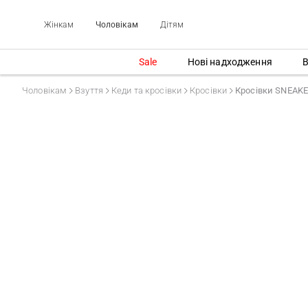
Жінкам
Чоловікам
Дітям
Sale
Нові надходження
В
Чоловікам
Взуття
Кеди та кросівки
Кросівки
Кросівки SNEAKE