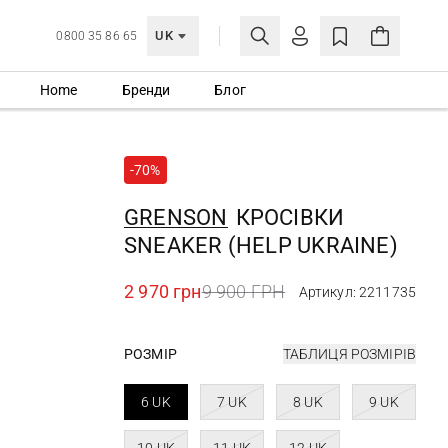
UK
0800 35 86 65
Home
Бренди
Блог
МОЯ ОБЛІКІВКА
УВІЙТИ
-70%
Ще не зареєстровані?
СТВОРИТИ ОБЛІКІВКУ
GRENSON
КРОСІВКИ
SNEAKER (HELP UKRAINE)
2 970 грн
9 900 ГРН
Артикул: 2211735
РОЗМІР
ТАБЛИЦЯ РОЗМІРІВ
6 UK
7 UK
8 UK
9 UK