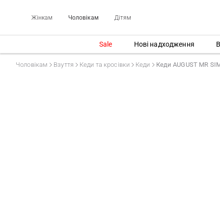
Жінкам
Чоловікам
Дітям
Sale
Нові надходження
В
Чоловікам
Взуття
Кеди та кросівки
Кеди
Кеди AUGUST MR SI