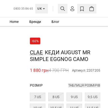
UK
0800 35 86 65
Home
Бренди
Блог
МОЯ ОБЛІКІВКА
УВІЙТИ
-60%
Ще не зареєстровані?
СТВОРИТИ ОБЛІКІВКУ
CLAE
КЕДИ AUGUST MR
SIMPLE EGGNOG CAMO
1 880 грн
4 700 ГРН
Артикул: 2207205
РОЗМІР
ТАБЛИЦЯ РОЗМІРІВ
7 US
8 US
9 US
9,5 US