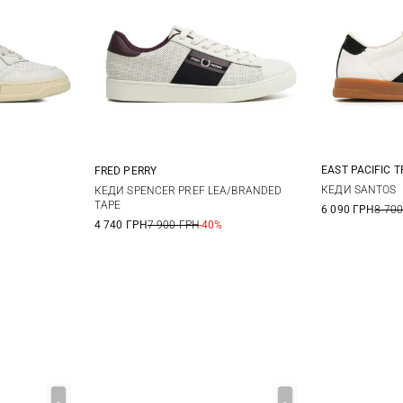
EAST PACIFIC 
FRED PERRY
42
4
42
43
7 UK
8 UK
9 UK
9,5 UK
КЕДИ SANTOS
КЕДИ SPENCER PREF LEA/BRANDED
TAPE
6 090 ГРН
8 700
46
10 UK
11 UK
12 UK
4 740 ГРН
7 900 ГРН
-40%