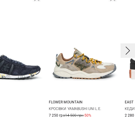
FLOWER MOUNTAIN
EAST 
0
41
42
40
41
42
43
4
КРОСІВКИ YAMABUSHI UNI L.E.
КЕДИ
7 250 грн
14 500 грн
-50%
2 280
4
45
46
44
45
4