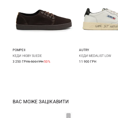
POMPEII
AUTRY
41
42
43
44
40
41
КЕДИ HIGBY SUEDE
КЕДИ MEDALIST LOW
3 250 ГРН
6 500 ГРН
-50%
11 900 ГРН
45
44
45
ВАС МОЖЕ ЗАЦІКАВИТИ