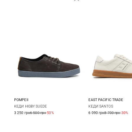
EAST PACIFIC TRADE
POMPEII
40
41
40
41
42
43
КЕДИ SANTOS
КЕДИ HIGBY SUEDE
6 090 грн
8 700 грн
-30%
3 250 грн
6 500 грн
-50%
44
44
45