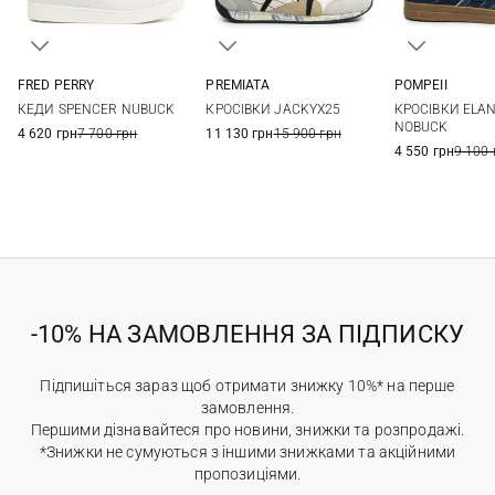
FRED PERRY
PREMIATA
POMPEII
7 UK
8 UK
9 UK
9,5 UK
40
41
42
43
41
42
КЕДИ SPENCER NUBUCK
КРОСІВКИ JACKYX25
КРОСІВКИ ELAN
10 UK
11 UK
12 UK
44
45
46
45
NOBUCK
4 620 грн
7 700 грн
11 130 грн
15 900 грн
4 550 грн
9 100 
-10% НА ЗАМОВЛЕННЯ ЗА ПІДПИСКУ
Підпишіться зараз щоб отримати знижку 10%* на перше
замовлення.
Першими дізнавайтеся про новини, знижки та розпродажі.
*Знижки не сумуються з іншими знижками та акційними
пропозиціями.