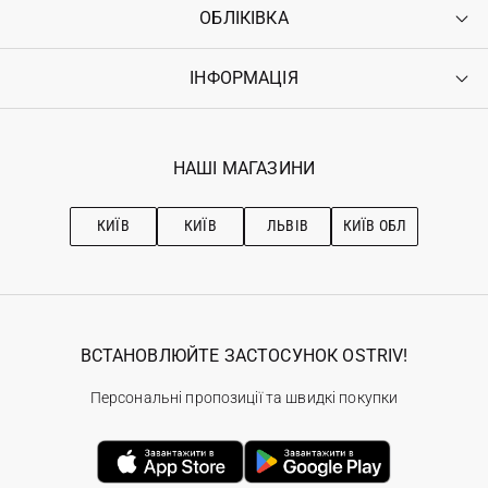
ОБЛІКІВКА
Контакти
Доставка
Оплата
ІНФОРМАЦІЯ
Увійти
Повернення
Реєстрація
Гарантія
Мої замовлення
Програма лояльності
Вакансії
Обране
Наші магазини
НАШІ МАГАЗИНИ
Ostriv Club+
Про OSTRIV
Підписка на новини
Рекомендації з догляду
КИЇВ
КИЇВ
ЛЬВІВ
КИЇВ ОБЛ
ВСТАНОВЛЮЙТЕ ЗАСТОСУНОК OSTRIV!
Персональні пропозиції та швидкі покупки