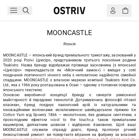
MOONCASTLE
Японія
MOONCASTLE — японський бренд преміального трикотажу, заснований у
2020 році Ріоічі Цукісіро, представником третього покоління родини
Tsukisiro. Назва бренду відображає прізвище засновника (з японської
«Цукісіро» перекладається як «Місячний замок») і вміщує у собі
поєднання поетичності нічного неба з непохитною надійністю сімейної
спадщини. MOONCASTLE є власною маркою компанії Tsukisiro Knit Co.
Ltd., яка з 1966 року розташована в Осакі — одному з головних осередків
японського текстилю.
Основою виробничої концепції бренду є синергія ремісничої
майстерності й передових технологій. Дотримуючись філософії «Нової
класики», бренд поєднує лаконічний крій із натуральними та
інноваційними волокнами: ексклюзивною швейцарською пряжею Ice
Cotton Yarn від Spoerry 1866 — екологічною, без домішок синтетики, з
прохолодним ефектом «cool to the touch»,а також преміальним
кашеміром, делікатним шовком і відбірною бавовною. Щоб ваші
MOONCASTLE служили справді довго, бренд пропонує річний
безкоштовний ремонт: ви повертаєте вбрання на фабрику за власний