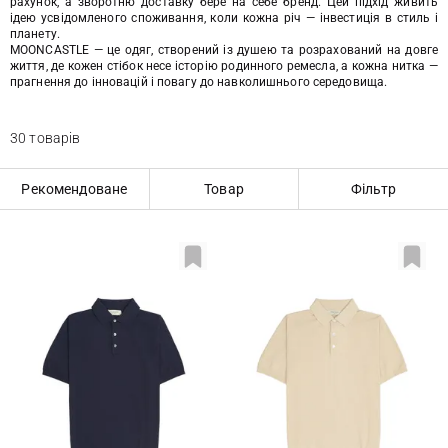
рахунок, а зворотню доставку бере на себе бренд. Цей підхід живить
ідею усвідомленого споживання, коли кожна річ — інвестиція в стиль і
планету.
MOONCASTLE — це одяг, створений із душею та розрахований на довге
життя, де кожен стібок несе історію родинного ремесла, а кожна нитка —
прагнення до інновацій і повагу до навколишнього середовища.
30 товарів
Рекомендоване
Товар
Фільтр