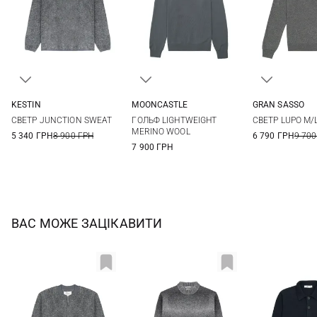
KESTIN
MOONCASTLE
GRAN SASSO
M
L
XL
M
L
XL
XXL
48
50
СВЕТР JUNCTION SWEAT
ГОЛЬФ LIGHTWEIGHT
СВЕТР LUPO M/
56
58
MERINO WOOL
5 340 ГРН
8 900 ГРН
6 790 ГРН
9 700
7 900 ГРН
ВАС МОЖЕ ЗАЦІКАВИТИ