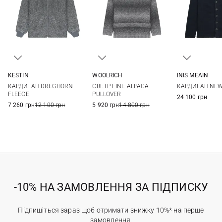
KESTIN
WOOLRICH
INIS MEAIN
S
M
L
XL
S
M
L
XL
M
L
КАРДИГАН DREGHORN
СВЕТР FINE ALPACA
КАРДИГАН NE
XXL
XXL
FLEECE
PULLOVER
24 100 грн
7 260 грн
12 100 грн
5 920 грн
14 800 грн
-10% НА ЗАМОВЛЕННЯ ЗА ПІДПИСКУ
Підпишіться зараз щоб отримати знижку 10%* на перше
замовлення.