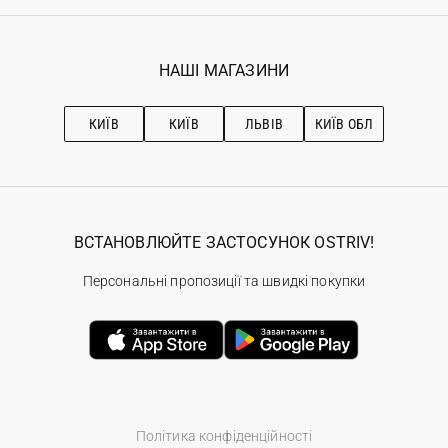
Реєстрація
Гарантія
Мої замовлення
Програма лояльності
Вакансії
Обране
Наші магазини
НАШІ МАГАЗИНИ
Ostriv Club+
Про OSTRIV
Підписка на новини
Рекомендації з догляду
КИЇВ
КИЇВ
ЛЬВІВ
КИЇВ ОБЛ
ВСТАНОВЛЮЙТЕ ЗАСТОСУНОК OSTRIV!
Персональні пропозиції та швидкі покупки
Політика конфіденційності