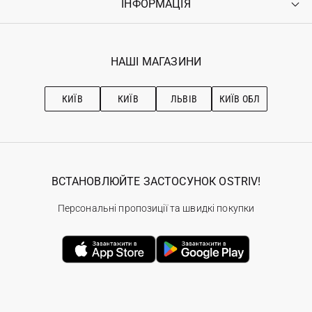
ІНФОРМАЦІЯ
Увійти
Повернення
Реєстрація
Гарантія
Мої замовлення
Програма лояльності
Вакансії
Обране
Наші магазини
НАШІ МАГАЗИНИ
Ostriv Club+
Про OSTRIV
Підписка на новини
Рекомендації з догляду
КИЇВ
КИЇВ
ЛЬВІВ
КИЇВ ОБЛ
ВСТАНОВЛЮЙТЕ ЗАСТОСУНОК OSTRIV!
Персональні пропозиції та швидкі покупки