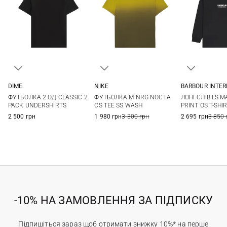
DIME
NIKE
BARBOUR INTE
M
L
XL
XS
S
M
L
S
M
ФУТБОЛКА 2 ОД CLASSIC 2
ФУТБОЛКА M NRG NOCTA
ЛОНГСЛІВ LS M
XXL
PACK UNDERSHIRTS
CS TEE SS WASH
PRINT OS T-SHI
2 500 грн
1 980 грн
3 300 грн
2 695 грн
3 850 
-10% НА ЗАМОВЛЕННЯ ЗА ПІДПИСКУ
Підпишіться зараз щоб отримати знижку 10%* на перше