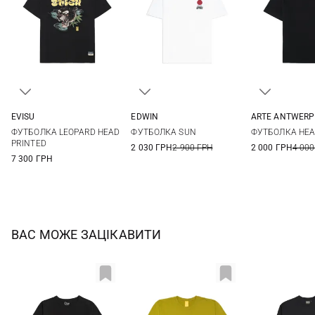
EVISU
EDWIN
ARTE ANTWERP
S
M
L
XL
S
M
L
XL
S
M
ФУТБОЛКА LEOPARD HEAD
ФУТБОЛКА SUN
ФУТБОЛКА HEA
XXL
PRINTED
2 030 ГРН
2 900 ГРН
2 000 ГРН
4 000
7 300 ГРН
ВАС МОЖЕ ЗАЦІКАВИТИ