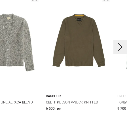
BARBOUR
FRED
L
XL
M
L
XL
XXL
LINE ALPACA BLEND
СВЕТР KELSON V-NECK KNITTED
ГОЛЬ
6 500 грн
9 700