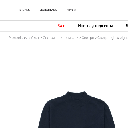
Жінкам
Чоловікам
Дітям
Sale
Нові надходження
В
Чоловікам
Одяг
Светри та кардигани
Светри
Светр Lightweight