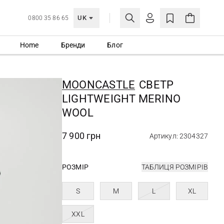
UK
0800 35 86 65
Home
Бренди
Блог
МОЯ ОБЛІКІВКА
УВІЙТИ
MOONCASTLE
СВЕТР
Ще не зареєстровані?
LIGHTWEIGHT MERINO
СТВОРИТИ ОБЛІКІВКУ
WOOL
7 900 грн
Артикул: 2304327
РОЗМІР
ТАБЛИЦЯ РОЗМІРІВ
S
M
L
XL
XXL