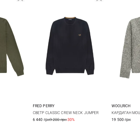
FRED PERRY
WOOLRICH
52
54
S
M
L
XL
M
СВЕТР CLASSIC CREW NECK JUMPER
КАРДИГАН MOU
6 440 грн
9 200 грн
-30%
19 500 грн
XXL