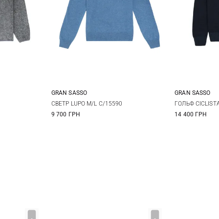
GRAN SASSO
GRAN SASSO
XL
48
50
52
54
48
5
СВЕТР LUPO M/L C/15590
ГОЛЬФ CICLIST
9 700 ГРН
14 400 ГРН
56
58
56