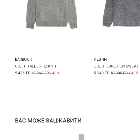
BARBOUR
KESTIN
M
L
XL
XXL
M
L
СВЕТР TALDER HZ KNIT
СВЕТР JUNCTION SWEAT
5 436 ГРН
9 060 ГРН
-40%
5 340 ГРН
8 900 ГРН
-40%
ВАС МОЖЕ ЗАЦІКАВИТИ