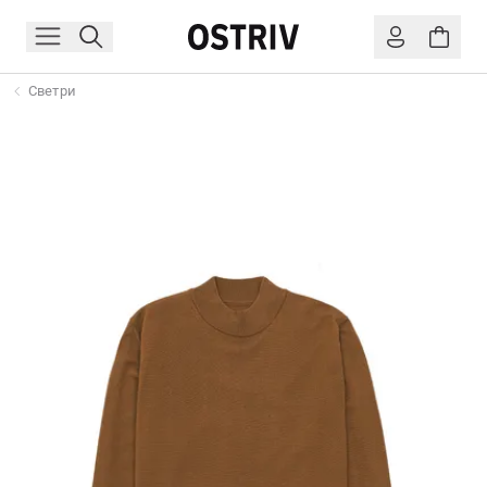
Светри