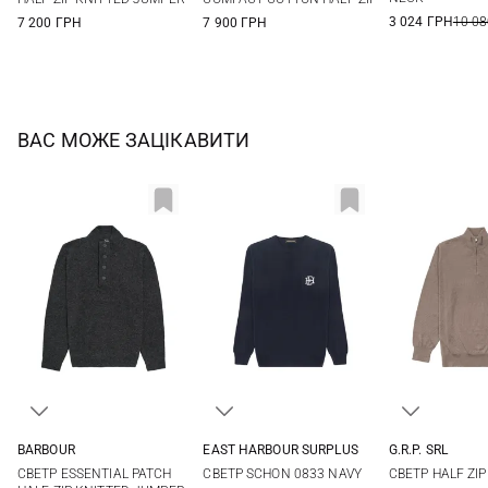
3 024 ГРН
10 08
7 200 ГРН
7 900 ГРН
ВАС МОЖЕ ЗАЦІКАВИТИ
BARBOUR
EAST HARBOUR SURPLUS
G.R.P. SRL
S
M
L
XL
M
L
XL
XXL
3
4
СВЕТР ESSENTIAL PATCH
СВЕТР SCHON 0833 NAVY
СВЕТР HALF ZIP
XXL
3XL
7