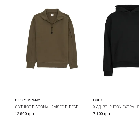
C.P. COMPANY
OBEY
M
L
XL
S
M
СВІТШОТ DIAGONAL RAISED FLEECE
ХУДІ BOLD ICON EXTRA H
12 800 грн
7 100 грн
XXL