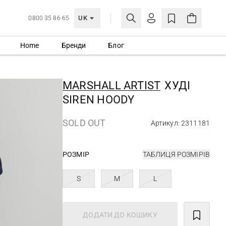
UK
0800 35 86 65
Home
Бренди
Блог
МОЯ ОБЛІКІВКА
УВІЙТИ
MARSHALL ARTIST
ХУДІ
Ще не зареєстровані?
SIREN HOODY
СТВОРИТИ ОБЛІКІВКУ
SOLD OUT
Артикул: 2311181
РОЗМІР
ТАБЛИЦЯ РОЗМІРІВ
S
M
L
ДОДАТИ ДО КОШИКУ