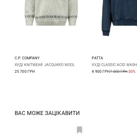
C.P. COMPANY
PATTA
M
L
XL
XXL
M
L
ХУДІ KNITWEAR JACQUARD WOOL
ХУДІ CLASSIC ACID WAS
25 700 ГРН
4 900 ГРН
7 000 ГРН
-30%
ВАС МОЖЕ ЗАЦІКАВИТИ