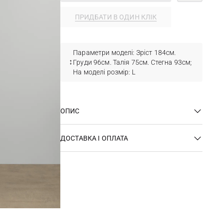
ПРИДБАТИ В ОДИН КЛІК
Параметри моделі: Зріст 184см.
Груди 96см. Талія 75см. Стегна 93см;
На моделі розмір: L
ОПИС
ДОСТАВКА І ОПЛАТА