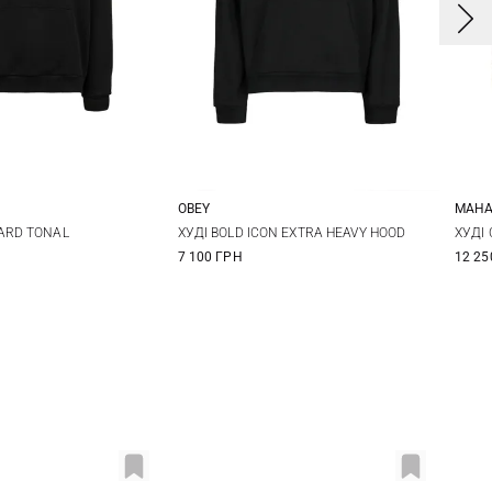
OBEY
MAHA
L
XL
XXL
S
M
L
XL
S
ARD TONAL
ХУДІ BOLD ICON EXTRA HEAVY HOOD
ХУДІ
7 100 ГРН
12 25
XXL