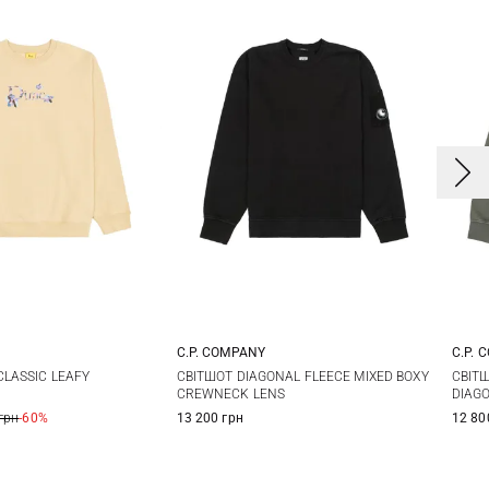
C.P. COMPANY
C.P. 
L
XL
XXL
M
L
XL
CLASSIC LEAFY
СВІТШОТ DIAGONAL FLEECE MIXED BOXY
СВІТ
CREWNECK LENS
DIAG
3X
грн
-60%
13 200 грн
12 80