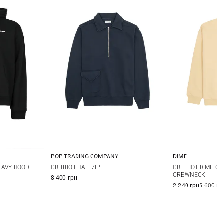
POP TRADING COMPANY
DIME
L
XL
M
L
XL
M
EAVY HOOD
СВІТШОТ HALFZIP
СВІТШОТ DIME 
CREWNECK
8 400 грн
2 240 грн
5 600 