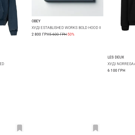
OBEY
S
M
L
XL
ХУДІ ESTABLISHED WORKS BOLD HOOD II
2 800 ГРН
5 600 ГРН
-50%
XXL
LES DEUX
XL
M
HED
ХУДІ NORREGA
6 100 ГРН