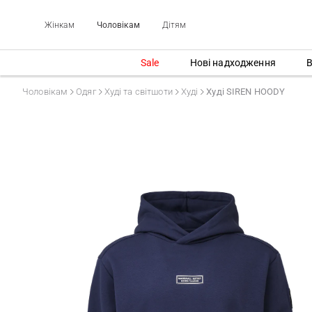
Жінкам
Чоловікам
Дітям
Sale
Нові надходження
В
Чоловікам
Одяг
Худі та світшоти
Худі
Худі SIREN HOODY