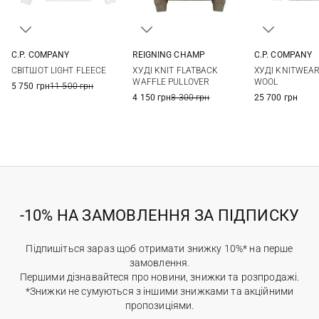
C.P. COMPANY
REIGNING CHAMP
C.P. COMPANY
XS
S
M
L
S
M
L
XL
M
L
СВІТШОТ LIGHT FLEECE
ХУДІ KNIT FLATBACK
ХУДІ KNITWEA
XL
XXL
3XL
XXL
WAFFLE PULLOVER
WOOL
5 750 грн
11 500 грн
4 150 грн
8 300 грн
25 700 грн
-10% НА ЗАМОВЛЕННЯ ЗА ПІДПИСКУ
Підпишіться зараз щоб отримати знижку 10%* на перше
замовлення.
Першими дізнавайтеся про новини, знижки та розпродажі.
*Знижки не сумуються з іншими знижками та акційними
пропозиціями.