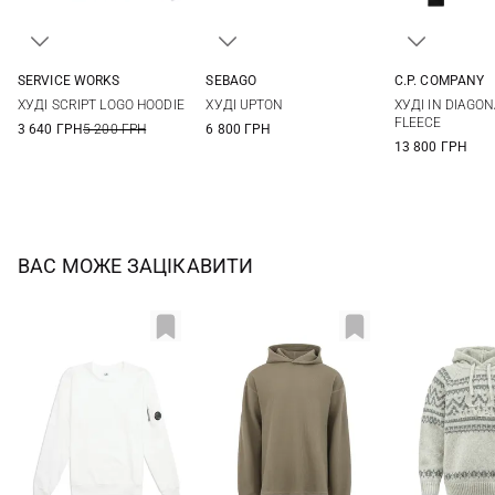
SERVICE WORKS
SEBAGO
C.P. COMPANY
S
M
L
XL
M
L
XL
XXL
S
M
ХУДІ SCRIPT LOGO HOODIE
ХУДІ UPTON
ХУДІ IN DIAGON
XXL
XXXL
FLEECE
3 640 ГРН
5 200 ГРН
6 800 ГРН
13 800 ГРН
ВАС МОЖЕ ЗАЦІКАВИТИ