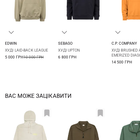
EDWIN
SEBAGO
C.P. COMPANY
XS
S
M
L
M
L
XL
XXL
S
M
ХУДІ LAID-BACK LEAGUE
ХУДІ UPTON
ХУДІ BRUSHED
XL
EMERIZED DIAG
5 000 ГРН
10 000 ГРН
6 800 ГРН
14 500 ГРН
ВАС МОЖЕ ЗАЦІКАВИТИ