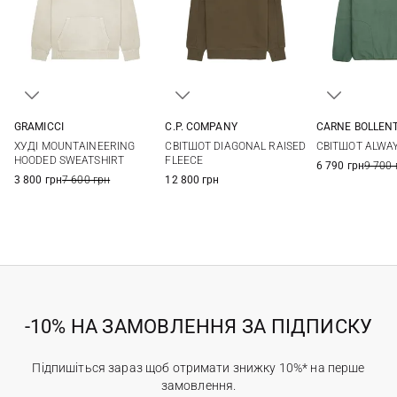
GRAMICCI
C.P. COMPANY
CARNE BOLLEN
XS
S
M
L
M
L
XL
S
M
ХУДІ MOUNTAINEERING
СВІТШОТ DIAGONAL RAISED
СВІТШОТ ALWA
HOODED SWEATSHIRT
FLEECE
6 790 грн
9 700 
3 800 грн
7 600 грн
12 800 грн
-10% НА ЗАМОВЛЕННЯ ЗА ПІДПИСКУ
Підпишіться зараз щоб отримати знижку 10%* на перше
замовлення.