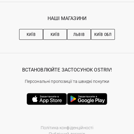
Гарантія
Мої замовлення
Програма лояльності
Вакансії
Обране
Наші магазини
НАШІ МАГАЗИНИ
Ostriv Club+
Про OSTRIV
Підписка на новини
Рекомендації з догляду
КИЇВ
КИЇВ
ЛЬВІВ
КИЇВ ОБЛ
ВСТАНОВЛЮЙТЕ ЗАСТОСУНОК OSTRIV!
Персональні пропозиції та швидкі покупки
Політика конфіденційності