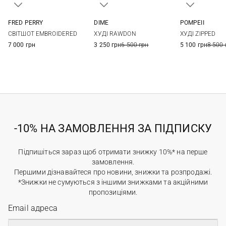
FRED PERRY
DIME
POMPEII
M
L
XL
XS
S
M
L
S
M
СВІТШОТ EMBROIDERED
ХУДІ RAWDON
ХУДІ ZIPPED
7 000 грн
3 250 грн
6 500 грн
5 100 грн
8 500 
-10% НА ЗАМОВЛЕННЯ ЗА ПІДПИСКУ
Підпишіться зараз щоб отримати знижку 10%* на перше
замовлення.
Першими дізнавайтеся про новини, знижки та розпродажі.
*Знижки не сумуються з іншими знижками та акційними
пропозиціями.