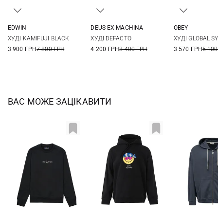
EDWIN
DEUS EX MACHINА
OBEY
S
M
L
XL
XS
S
M
S
M
ХУДІ KAMIFUJI BLACK
ХУДІ DEFACTO
ХУДІ GLOBAL S
XXL
3 900 ГРН
7 800 ГРН
4 200 ГРН
8 400 ГРН
3 570 ГРН
5 100
ВАС МОЖЕ ЗАЦІКАВИТИ