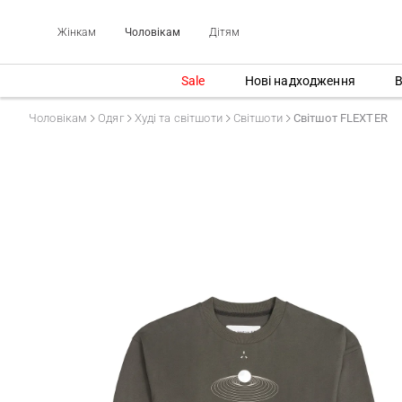
Жінкам
Чоловікам
Дітям
Sale
Нові надходження
В
Чоловікам
Одяг
Худі та світшоти
Світшоти
Світшот FLEXTER