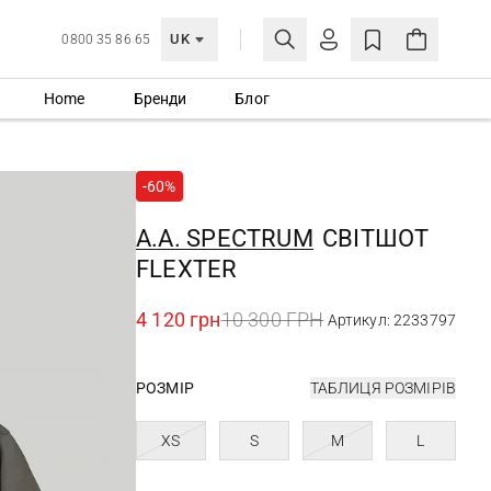
UK
0800 35 86 65
Home
Бренди
Блог
МОЯ ОБЛІКІВКА
УВІЙТИ
-60%
Ще не зареєстровані?
СТВОРИТИ ОБЛІКІВКУ
A.A. SPECTRUM
СВІТШОТ
FLEXTER
4 120 грн
10 300 ГРН
Артикул: 2233797
РОЗМІР
ТАБЛИЦЯ РОЗМІРІВ
XS
S
M
L