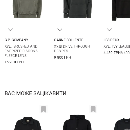
C.P. COMPANY
CARNE BOLLENTE
LES DEUX
S
M
L
XL
S
M
L
XL
S
M
ХУДІ BRUSHED AND
ХУДІ DRIVE THROUGH
ХУДІ IVY LEAGU
XXL
EMERIZED DIAGONAL
DESIRES
4 480 ГРН
6 400
FLEECE LENS
9 800 ГРН
15 200 ГРН
ВАС МОЖЕ ЗАЦІКАВИТИ