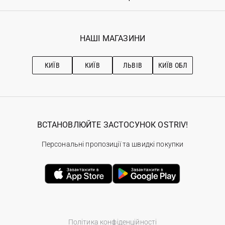
Повернення
Реєстрація
Гарантія
Мої замовлення
Програма лояльності
Вакансії
Обране
Наші магазини
НАШІ МАГАЗИНИ
Ostriv Club+
Про OSTRIV
Підписка на новини
Рекомендації з догляду
КИЇВ
КИЇВ
ЛЬВІВ
КИЇВ ОБЛ
ВСТАНОВЛЮЙТЕ ЗАСТОСУНОК OSTRIV!
Персональні пропозиції та швидкі покупки
Політика конфіденційності