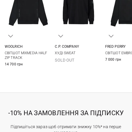
WOOLRICH
C.P. COMPANY
FRED PERRY
S
M
L
XL
XS
S
M
L
M
L
СВІТШОТ MIXMEDIA HALF
ХУДІ SWEAT
СВІТШОТ EMBR
XXL
XL
XXL
3XL
ZIP TRACK
7 000 грн
SOLD OUT
14 700 грн
-10% НА ЗАМОВЛЕННЯ ЗА ПІДПИСКУ
Підпишіться зараз щоб отримати знижку 10%* на перше