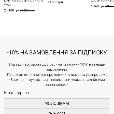
КУРТКА ВОЩЕНА DURHAM
CLOTH HARRIN
19 000 грн
WAX
6 860 грн
9 800 
27 440 грн
39 200 грн
-10% НА ЗАМОВЛЕННЯ ЗА ПІДПИСКУ
Підпишіться зараз щоб отримати знижку 10%* на перше
замовлення.
Першими дізнавайтеся про новини, знижки та розпродажі.
*Знижки не сумуються з іншими знижками та акційними
пропозиціями.
ЧОЛОВІКАМ
ЖІНКАМ