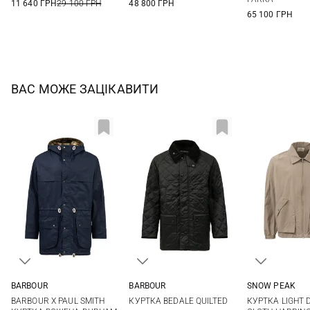
11 640 ГРН
29 100 ГРН
48 800 ГРН
65 100 ГРН
ВАС МОЖЕ ЗАЦІКАВИТИ
BARBOUR
BARBOUR
SNOW PEAK
M
L
XL
38
40
42
44
S
M
BARBOUR X PAUL SMITH
КУРТКА BEDALE QUILTED
КУРТКА LIGHT 