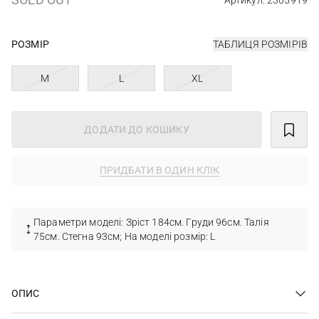
Артикул: 2305919
РОЗМІР
ТАБЛИЦЯ РОЗМІРІВ
M
L
XL
ДОДАТИ ДО КОШИКУ
ПРИДБАТИ В ОДИН КЛІК
Параметри моделі: Зріст 184см. Груди 96см. Талія
75см. Стегна 93см; На моделі розмір: L
ОПИС