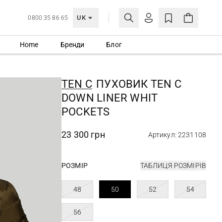
UK
0800 35 86 65
Home
Бренди
Блог
МОЯ ОБЛІКІВКА
УВІЙТИ
TEN C
ПУХОВИК TEN C
Ще не зареєстровані?
DOWN LINER WHIT
СТВОРИТИ ОБЛІКІВКУ
POCKETS
23 300 грн
Артикул: 2231108
РОЗМІР
ТАБЛИЦЯ РОЗМІРІВ
48
50
52
54
56