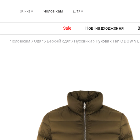
Жінкам
Чоловікам
Дітям
Sale
Нові надходження
В
Чоловікам
Одяг
Верхній одяг
Пуховики
Пуховик Ten C DOWN 