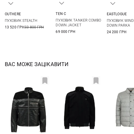
TEN C
OUTHERE
EASTLOGUE
48
50
52
54
L
S
M
ПУХОВИК TANKER COMBO
ПУХОВИК STEALTH
ПУХОВИК WIN
DOWN JACKET
DOWN PARKA
13 520 ГРН
33 800 ГРН
69 000 ГРН
24 200 ГРН
ВАС МОЖЕ ЗАЦІКАВИТИ