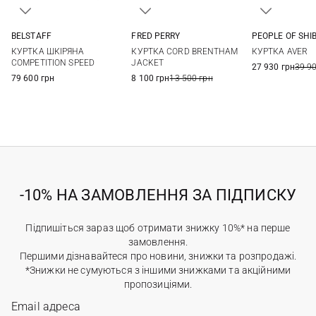
BELSTAFF
FRED PERRY
PEOPLE OF SHI
L
XL
M
L
XL
48
50
КУРТКА ШКІРЯНА
КУРТКА CORD BRENTHAM
КУРТКА AVER
COMPETITION SPEED
JACKET
27 930 грн
39 9
79 600 грн
8 100 грн
13 500 грн
-10% НА ЗАМОВЛЕННЯ ЗА ПІДПИСКУ
Підпишіться зараз щоб отримати знижку 10%* на перше
замовлення.
Першими дізнавайтеся про новини, знижки та розпродажі.
*Знижки не сумуються з іншими знижками та акційними
пропозиціями.