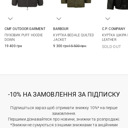
BARBOUR
CMF OUTDOOR GARMENT
C.P. COMPANY
36
38
40
42
S
M
L
XL
M
L
КУРТКА BEDALE QUILTED
ПУХОВИК PUFF HOODIE
КУРТКА ШКІРА
44
JACKET
DOWN
LEATHER
9 300 грн
15 500 грн
19 400 грн
SOLD OUT
-10% НА ЗАМОВЛЕННЯ ЗА ПІДПИСКУ
Підпишіться зараз щоб отримати знижку 10%* на перше
замовлення.
Першими дізнавайтеся про новини, знижки та розпродажі.
*Знижки не сумуються з іншими знижками та акційними