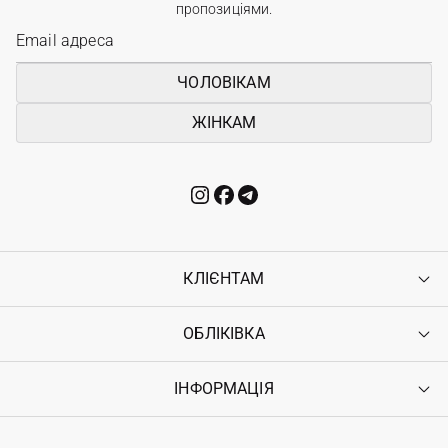
пропозиціями.
ЧОЛОВІКАМ
ЖІНКАМ
КЛІЄНТАМ
ОБЛІКІВКА
Контакти
Доставка
Оплата
ІНФОРМАЦІЯ
Увійти
Повернення
Реєстрація
Гарантія
Мої замовлення
Програма лояльності
Вакансії