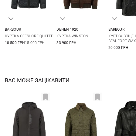
BARBOUR
DEHEN 1920
BARBOUR
M
L
XL
XXL
M
L
XL
XXL
38
40
КУРТКА OFFSHORE QUILTED
КУРТКА WINSTON
КУРТКА ВОЩЕ
46
48
BEAUFORT WAX
10 500 ГРН
15 000 ГРН
33 900 ГРН
20 000 ГРН
ВАС МОЖЕ ЗАЦІКАВИТИ