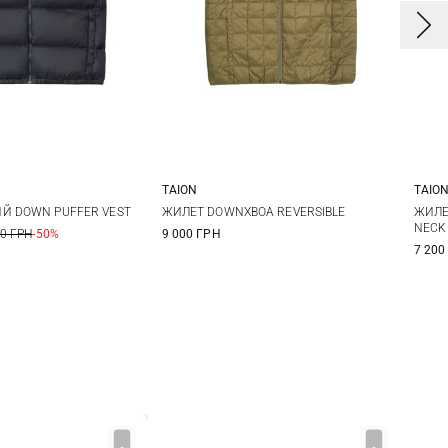
TAION
TAIO
M
L
XL
XS
S
M
L
X
Й DOWN PUFFER VEST
ЖИЛЕТ DOWNXBOA REVERSIBLE
ЖИЛЕТ
NECK
00 ГРН
-50%
9 000 ГРН
XL
X
7 200