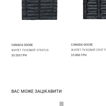
CANADA GOOSE
CANADA GOOSE
S
M
M
L
XL
XXL
ЖИЛЕТ ПУХОВИЙ CROFT
ЖИЛЕТ ПУХОВИЙ STRATUS
35 800 ГРН
33 200 ГРН
XXL
3XL
ВАС МОЖЕ ЗАЦІКАВИТИ