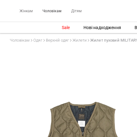
Жінкам
Чоловікам
Дітям
Sale
Нові надходження
В
Чоловікам
Одяг
Верхній одяг
Жилети
Жилет пуховий MILITAR