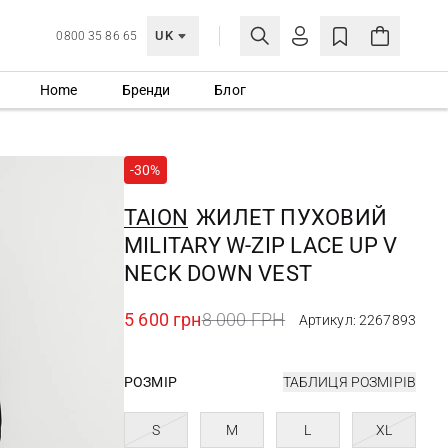
UK
0800 35 86 65
Home
Бренди
Блог
МОЯ ОБЛІКІВКА
УВІЙТИ
-30%
Ще не зареєстровані?
СТВОРИТИ ОБЛІКІВКУ
TAION
ЖИЛЕТ ПУХОВИЙ
MILITARY W-ZIP LACE UP V
NECK DOWN VEST
5 600 грн
8 000 ГРН
Артикул: 2267893
РОЗМІР
ТАБЛИЦЯ РОЗМІРІВ
S
M
L
XL