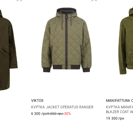
VIKTOS
MANIFATTURA C
52
M
L
XL
XXL
40
4
КУРТКА JACKET OPERATUS RANGER
КУРТКА MANIF
BLAZER COAT W
6 300 грн
9 000 грн
-30%
48
19 300 грн