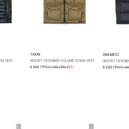
TAION
GRAMICCI
L
XL
S
M
L
XL
S
ON VEST
ЖИЛЕТ ПУХОВИЙ VOLUME DOWN VEST
ЖИЛЕТ ПУХОВИ
6 660 ГРН
11 100 ГРН
-40%
8 500 ГРН
17 0
XXL