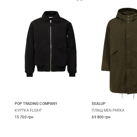
POP TRADING COMPANY
SEALUP
M
L
XL
48
50
КУРТКА FLIGHT
ПЛАЩ MEN PARKA
15 700 грн
69 800 грн